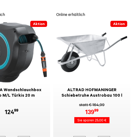
ich
Online erhältlich
Aktion
Aktion
A Wandschlauchbox
ALTRAD HOFMANINGER
p M/L Türkis 20 m
Schiebetruhe Austrobau 100 l
statt € 164,99
99
99
124
139
Sie sparen 25,00 €