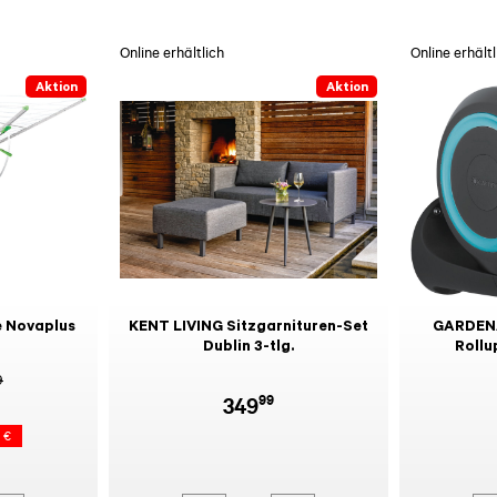
Online erhältlich
Online erhältl
Aktion
Aktion
 Novaplus
KENT LIVING Sitzgarnituren-Set
GARDEN
Dublin 3-tlg.
Rollu
9
99
349
 €