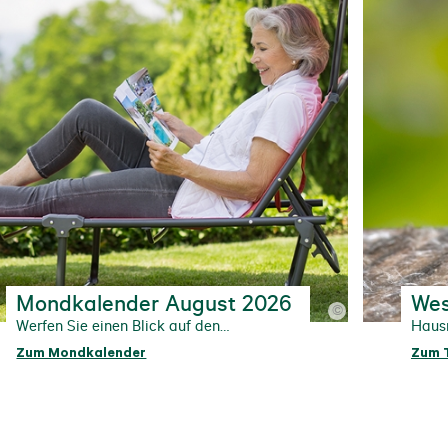
Mondkalender August 2026
Wes
©
Werfen Sie einen Blick auf den
Hausm
Mondkalender
Zum Mondkalender
Zum 