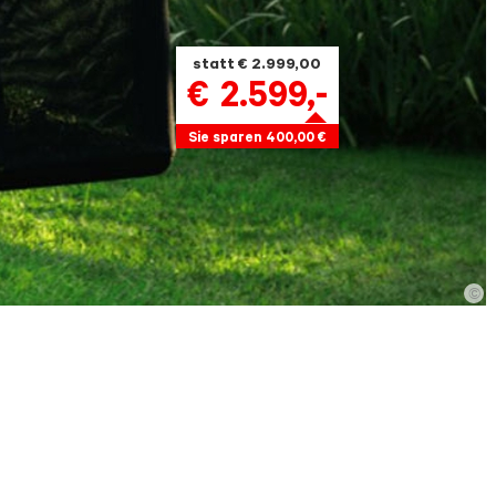
statt € 2.999,00
€
2.599
,-
Sie sparen 400,00 €
©