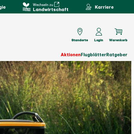
Wechseln zu
gie
Karriere
Landwirtschaft
Standorte
Login
Warenkorb
Aktionen
Flugblätter
Ratgeber