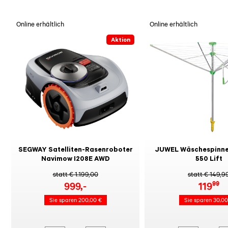
Online erhältlich
Online erhältlich
Aktion
SEGWAY Satelliten-Rasenroboter
JUWEL Wäschespinne
Navimow I208E AWD
550 Lift
statt € 1.199,00
statt € 149,9
99
999
,-
119
Sie sparen 200,00 €
Sie sparen 30,00