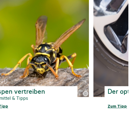
pen vertreiben
Der opti
©
ittel & Tipps
Tipp
Zum Tipp