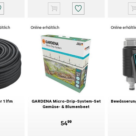
ltlich
Online erhältlich
Online erhältli
 1 lfm
GARDENA Micro-Drip-System-Set
Bewässerun
Gemüse- & Blumenbeet
99
54