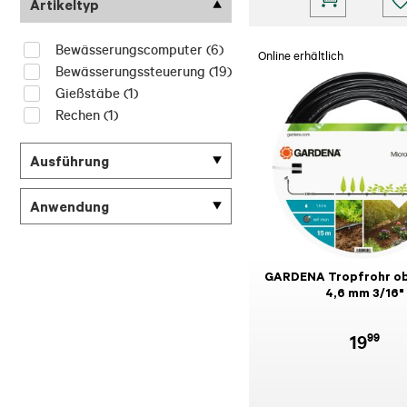
Artikeltyp
Bewässerungscomputer
(6)
Online erhältlich
Bewässerungssteuerung
(19)
Gießstäbe
(1)
Rechen
(1)
Ausführung
Anwendung
GARDENA Tropfrohr ob
4,6 mm 3/16"
99
19