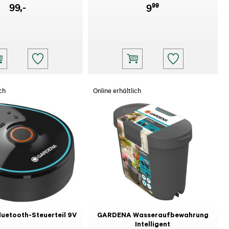
99
,-
99
9
ch
Online erhältlich
uetooth-Steuerteil 9V
GARDENA Wasseraufbewahrung
Intelligent