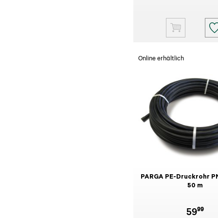
Online erhältlich
PARGA PE-Druckrohr PN
50 m
99
59