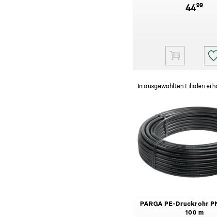
99
44
In ausgewählten Filialen erhä
PARGA PE-Druckrohr PN
100 m