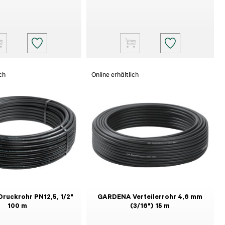
ch
Online erhältlich
ruckrohr PN12,5, 1/2"
GARDENA Verteilerrohr 4,6 mm
100 m
(3/16") 15 m