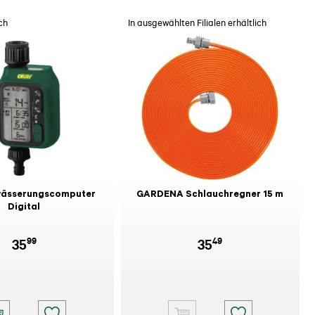
ch
In ausgewählten Filialen erhältlich
ässerungscomputer
GARDENA Schlauchregner 15 m
Digital
99
49
35
35