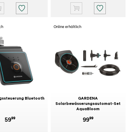
ch
Online erhältlich
gssteuerung Bluetooth
GARDENA
Solarbewässerungsautomat-Set
AquaBloom
99
99
59
99