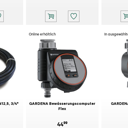
Online erhältlich
In ausgewählte
12,5, 3/4"
GARDENA Bewässerungscomputer
GARDENA
Flex
99
44