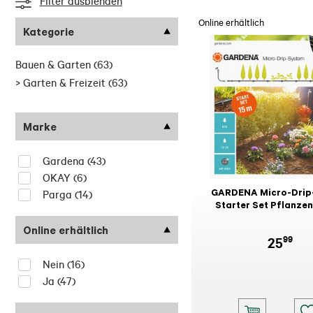
Filter ausblenden
Online erhältlich
Kategorie
Bauen & Garten
(63)
>
Garten & Freizeit
(63)
Marke
Gardena
(43)
OKAY
(6)
GARDENA Micro-Drip
Parga
(14)
Starter Set Pflanzen
Online erhältlich
99
25
Nein
(16)
Ja
(47)