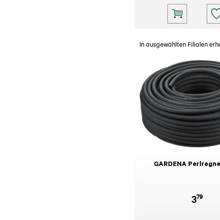
In ausgewählten Filialen erhä
GARDENA Perlregner
79
3