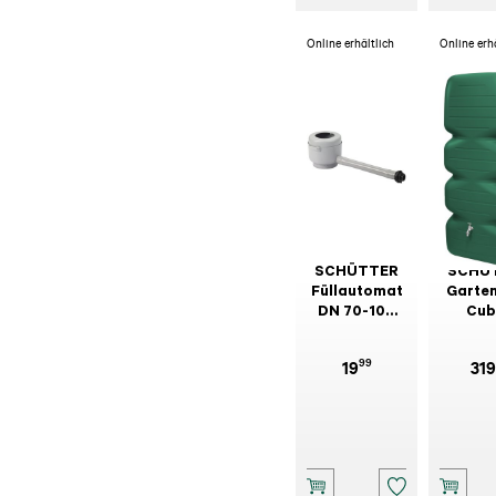
Online erhältlich
Online erh
SCHÜTTER
SCHÜ
Füllautomat
Garte
DN 70-100
Cub
mm Grau
Dunke
100
99
19
319