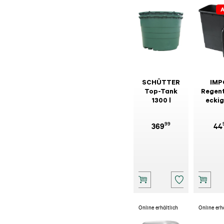
A
SCHÜTTER
IMP
Top-Tank
Regen
1300 l
eckig
Decke
Hahn, 
99
369
44
Online erhältlich
Online erh