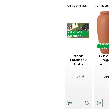
Online erhältlich
Online erh
Varianten
erhältlich
Variant
erhältli
GRAF
SCHÜ
Flachtank
Reg
Platin
Amph
Gartenpaket-
Terra
Comfort
67
5.589
219
PKW-
befahrbar