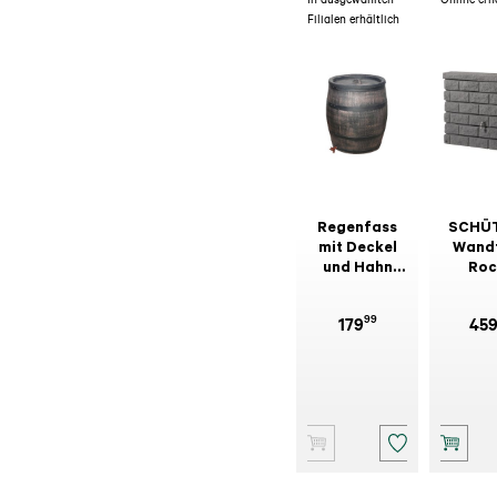
Filialen erhältlich
Regenfass
SCHÜ
mit Deckel
Wand
und Hahn
Roc
350 l, ⌀ 80
Dunke
cm, 90 cm
400
99
179
45