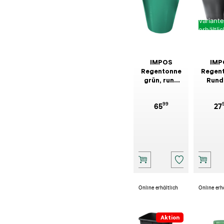
Variant
erhältli
IMPOS
IMP
Regentonne
Regen
grün, rund
Rund
500 l
Deck
Ha
99
65
27
Anthr
Online erhältlich
Online erh
Aktion