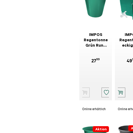
IMPOS
IMP
Regentonne
Regen
Grün Rund
eckig
300 l
Decke
Hahn, 
99
27
49
Online erhältlich
Online erh
A
Aktion