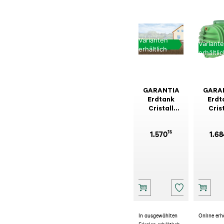
Varianten
Variant
erhältlich
erhältli
GARANTIA
GARA
Erdtank
Erdt
Cristall
Cris
Gartenpaket-
Komple
Comfort
PK
15
1.570
1.68
begehbar
befah
In ausgewählten
Online erh