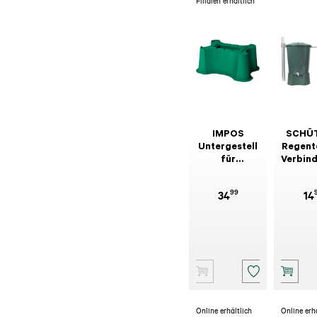
Filialen erhältlich
IMPOS
SCHÜ
Untergestell
Regent
für
Verbin
Regentonne
3/
eckig,200
99
34
14
und 300L
Online erhältlich
Online erh