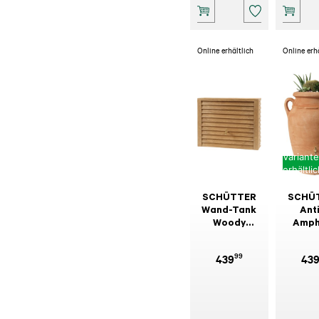
Online erhältlich
Online erh
Variant
erhältli
SCHÜTTER
SCHÜ
Wand-Tank
Ant
Woody
Amph
Lightwood
Terra
350 l
99
439
43