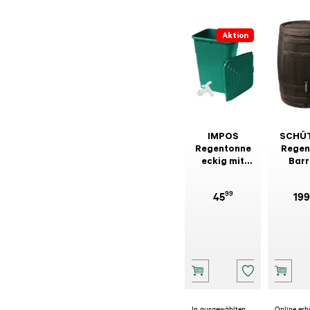
Aktion
IMPOS
SCHÜ
Regentonne
Regen
eckig mit
Barr
Deckel und
Hahn 200 l
99
45
199
In ausgewählten
Online erh