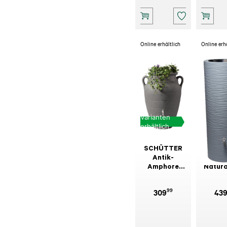
Online erhältlich
Online erh
Varianten
erhältlich
SCHÜTTER
SCHÜ
Antik-
Regens
Amphore
Natura
Granit
350
99
309
43