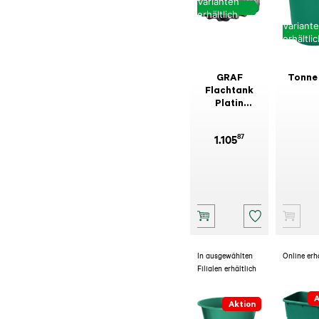
Varianten
erhältlich
Variant
erhältli
GRAF
Tonne
Flachtank
Platin
begehbar
87
1.105
In ausgewählten
Online erh
Filialen erhältlich
A
Aktion