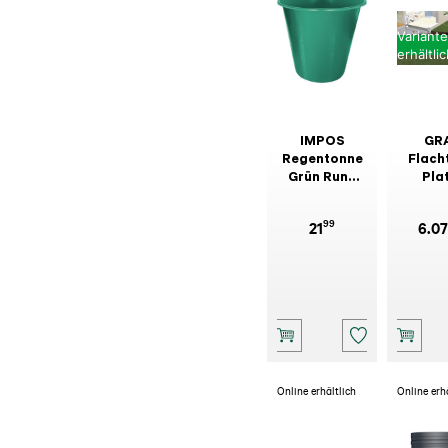
Variant
erhältli
IMPOS
GR
Regentonne
Flach
Grün Rund
Pla
200 l
Garten
Profess
99
21
6.07
bege
Online erhältlich
Online erh