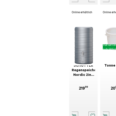
Online erhältlich
Online erh
Variant
erhältli
SCHÜTTER
Tonne
Regenspeicher
Nordic 2in1,
Betongrau
99
219
20