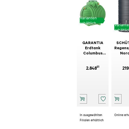
Varianten
erhältlich
Variant
erhältli
GARANTIA
SCHÜ
Erdtank
Regens
Columbus
Nord
Komplettpaket
Graphi
begehbar
51
2.848
219
In ausgewählten
Online erh
Filialen erhältlich