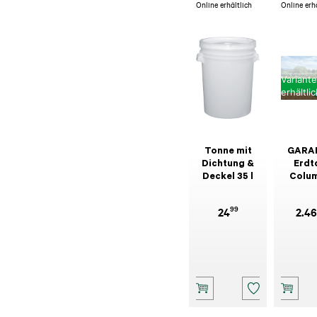
Online erhältlich
Online erh
Variant
erhältli
Tonne mit
GARA
Dichtung &
Erdt
Deckel 35 l
Colu
Garten
Comf
99
24
2.4
bege