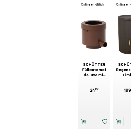
Online erhältlich
Online erh
SCHÜTTER
SCHÜ
Füllautomat
Regens
de luxe mit
Tim
Laubabweiser
Braun
99
24
199