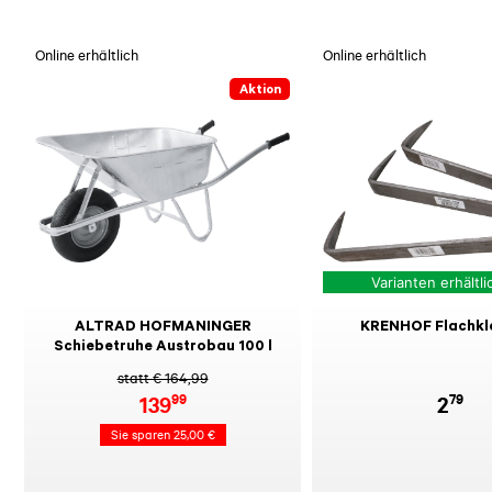
Online erhältlich
Online erhältlich
Aktion
Varianten erhältli
ALTRAD HOFMANINGER
KRENHOF Flachk
Schiebetruhe Austrobau 100 l
statt € 164,99
99
79
139
2
Sie sparen 25,00 €