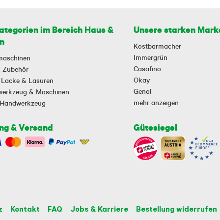
ategorien im Bereich Haus &
Unsere starken Mark
n
Kostbarmacher
Immergrün
maschinen
Casafino
 & Zubehör
Okay
 Lacke & Lasuren
Genol
owerkzeug & Maschinen
mehr anzeigen
-Handwerkzeug
ng & Versand
Gütesiegel
z
Kontakt
FAQ
Jobs & Karriere
Bestellung widerrufen