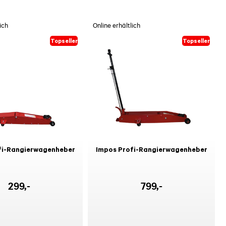
ich
Online erhältlich
Topseller
Topseller
fi-Rangierwagenheber
Impos Profi-Rangierwagenheber
299
,-
799
,-