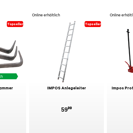
Online erhältlich
Online erhältl
Topseller
Topseller
ch
lammer
IMPOS Anlegeleiter
Impos Pro
99
59