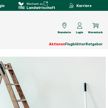
Wechseln zu
gie
Karriere
Landwirtschaft
Standorte
Login
Warenkorb
Aktionen
Flugblätter
Ratgeber