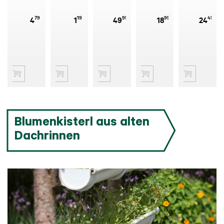
Bordato
Terrakotta
Terrakotta
Impruneta
Impruneta
79
19
99
99
49
4
1
49
18
24
Blumenkisterl aus alten
Dachrinnen