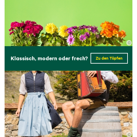
©
Klassisch, modern oder frech?
Zu den Töpfen
©