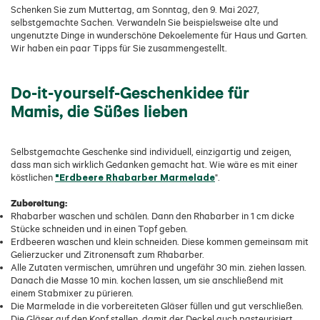
Schenken Sie zum Muttertag, am Sonntag, den 9. Mai 2027,
selbstgemachte Sachen. Verwandeln Sie beispielsweise alte und
ungenutzte Dinge in wunderschöne Dekoelemente für Haus und Garten.
Wir haben ein paar Tipps für Sie zusammengestellt.
Do-it-yourself-Geschenkidee für
Mamis, die Süßes lieben
Selbstgemachte Geschenke sind individuell, einzigartig und zeigen,
dass man sich wirklich Gedanken gemacht hat. Wie wäre es mit einer
"Erdbeere Rhabarber Marmelade
köstlichen
".
Zubereitung:
Rhabarber waschen und schälen. Dann den Rhabarber in 1 cm dicke
Stücke schneiden und in einen Topf geben.
Erdbeeren waschen und klein schneiden. Diese kommen gemeinsam mit
Gelierzucker und Zitronensaft zum Rhabarber.
Alle Zutaten vermischen, umrühren und ungefähr 30 min. ziehen lassen.
Danach die Masse 10 min. kochen lassen, um sie anschließend mit
einem Stabmixer zu pürieren.
Die Marmelade in die vorbereiteten Gläser füllen und gut verschließen.
Die Gläser auf den Kopf stellen, damit der Deckel auch pasteurisiert