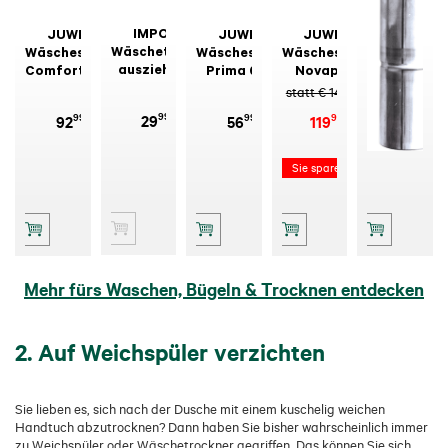
IMPOS
JUWEL
JUWEL
JUWEL
JUWEL Alu
Wäschetrockner
Wäschespinne
Wäschespinne
Wäschespinne
Bodenhülse
ausziehbar
Comfort Plus
Prima 600
Novaplus
55 mm
600
550 Lift
statt € 149,99
99
99
99
99
49
29
92
56
119
21
Sie sparen 30,00 €
Mehr fürs Waschen, Bügeln & Trocknen entdecken
2. Auf Weichspüler verzichten
Sie lieben es, sich nach der Dusche mit einem kuschelig weichen
Handtuch abzutrocknen? Dann haben Sie bisher wahrscheinlich immer
zu Weichspüler oder Wäschetrockner gegriffen. Das können Sie sich