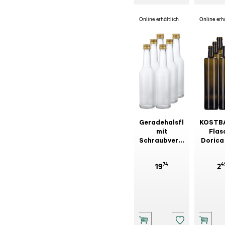
Online erhältlich
Online erh
Geradehalsflasche
KOSTB
mit
Flas
Schraubverschluss,
Dorica
6 Stk.
74
4
19
2