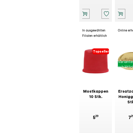
In ausgewählten
Online erh
Filialen erhältlich
Topseller
Variant
erhältli
Mostkappen
Ersatz
10 Stk.
Honigg
St
29
2
5
7