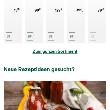
90MY, 2 Stk.
99
99
99
99
399
,-
13
99
129
79
Zum ganzen Sortiment
Neue Rezeptideen gesucht?