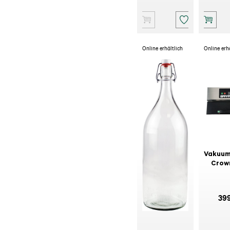
Online erhältlich
Online erh
Mostflasche
Vakuum
mit
Crow
Bügelverschluss
29
39
8