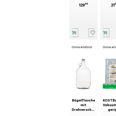
99
129
21
Online erhältlich
Online erh
Variant
erhältli
Bügelflasche
KOSTB
mit
Vakuum
Drehverschluss
geri
Gold 5 l
90MY