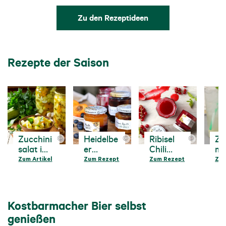
Zu den Rezeptideen
Rezepte der Saison
Zucchini
Heidelbe
Ribisel
Zi
©
©
©
salat im
er
Chili
me
Glas
Marillen
Marmela
Si
Zum Artikel
Zum Rezept
Zum Rezept
Zum
selber
Marmela
de
machen
de
Kostbarmacher Bier selbst
genießen