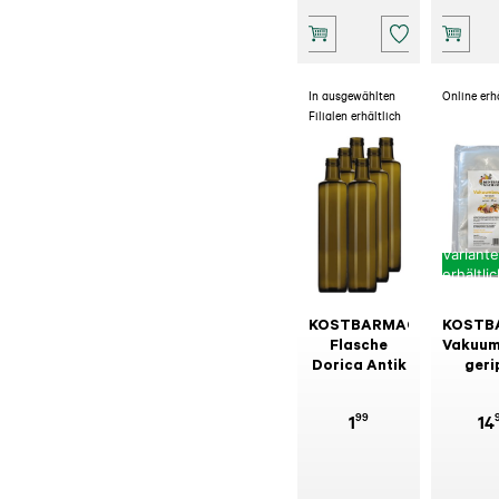
In ausgewählten
Online erh
Filialen erhältlich
Variant
erhältli
KOSTBARMACHER
KOSTB
Flasche
Vakuum
Dorica Antik
geri
90MY,
St
99
1
14