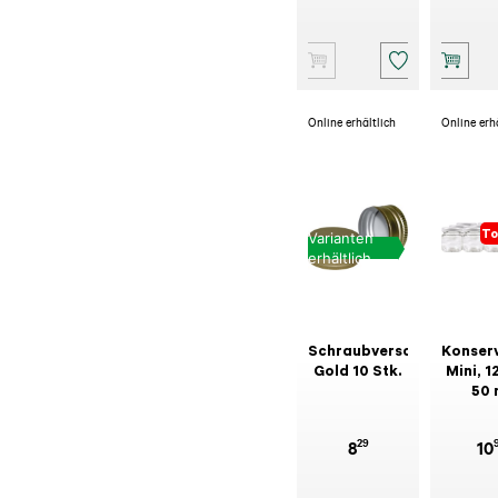
Online erhältlich
Online erh
To
Varianten
erhältlich
Schraubverschluss
Konser
Gold 10 Stk.
Mini, 12
50 
29
8
10