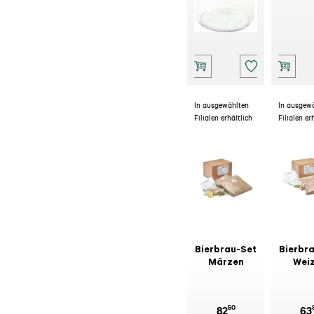
In ausgewählten
In ausgew
Filialen erhältlich
Filialen er
Bierbrau-Set
Bierbr
Märzen
Wei
50
82
63