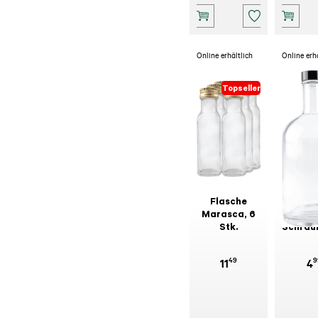
Online erhältlich
Online erh
Topseller
Flasche
Oslofl
Marasca, 6
mi
Stk.
Schraub
500
49
9
11
4