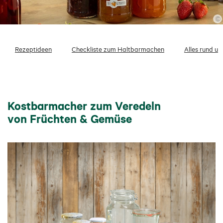
©
Rezeptideen
Checkliste zum Haltbarmachen
Alles rund um
Kostbarmacher zum Veredeln
von Früchten & Gemüse