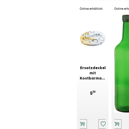
Online erhältlich
Online erh
Ersatzdeckel
Mostfr
mit
Se
Kostbarmacher-
Dekor
29
5
14