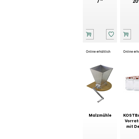
7
20
Online erhältlich
Online erh
Malzmühle
KOSTB
Vorrat
mit D
rot/wei
ml 6 