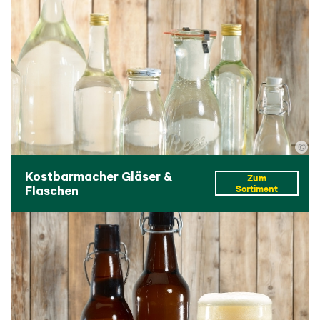
©
Kostbarmacher Gläser &
Zum
Flaschen
Sortiment