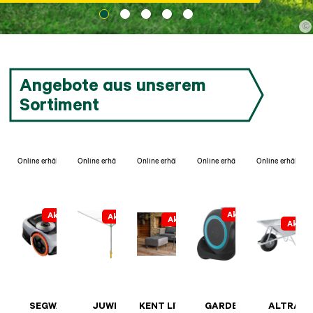
©
Angebote aus unserem
Sortiment
Online erhältlich
Online erhältlich
Online erhältlich
Online erhältlich
Online erhältlich
Aktion
Aktion
Aktion
Aktion
Aktio
SEGWAY
JUWEL
KENT LIVING
GARDENA
ALTRAD