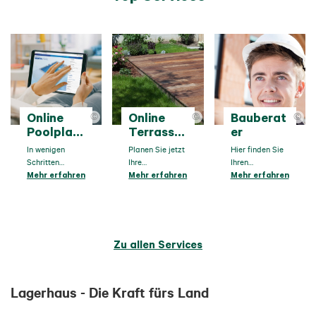
Online
Online
Bauberat
©
©
©
Poolplan
Terrasse
er
er
nplaner
In wenigen
Planen Sie jetzt
Hier finden Sie
Schritten
Ihre
Ihren
konfigurieren
Mehr erfahren
Traumterrasse
Mehr erfahren
Lagerhaus-
Mehr erfahren
Sie Ihren
online in
Fachberater
individuellen
wenigen
fürs Bauen &
Pool.
Schritten.
Sanieren.
Zu allen Services
Lagerhaus - Die Kraft fürs Land