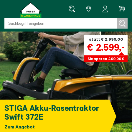
statt € 2.999,00
€
2.599
,-
Sie sparen 400,00 €
STIGA Akku-Rasentraktor
Swift 372E
Zum Angebot