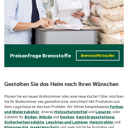
©
Preisanfrage Brennstoffe
Brennstoffe kaufen
Gestalten Sie das Heim nach Ihren Wünschen
Planen Sie ein neues Wohnzimmer oder eine neue Küche? Oder möchten
Sie Ihr Badezimmer neu gestalten bzw. einrichten? Mit Produkten aus
Farben
dem Lagerhaus ist das kein Problem. Wir führen beispielsweise
und Malerzubehör
Holzschutzmittel
Lasuren
, diverse
und
, oder
Böden,
Wände
Decken
Sanitärausstattung,
Zubehör für
und
.
Sicherheitsprodukte
Leuchten und Lampen
Heizstrahler
,
,
und
Klimageräte
Insektenschutz
,
und viele nützliche Produkte und