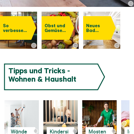
©
So
Obst und
Neues
verbessern
Gemüse
Bad
Sie Ihr
dörren
planen
Raumklima
©
©
©
Tipps und Tricks -
Wohnen & Haushalt
Wände
Kindersi
Mosten
In
©
©
©