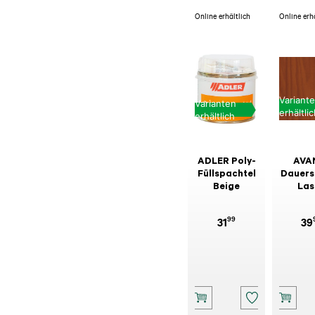
Online erhältlich
Online erh
Variant
Varianten
erhältli
erhältlich
ADLER Poly-
AVA
Füllspachtel
Dauers
Beige
Las
99
31
39