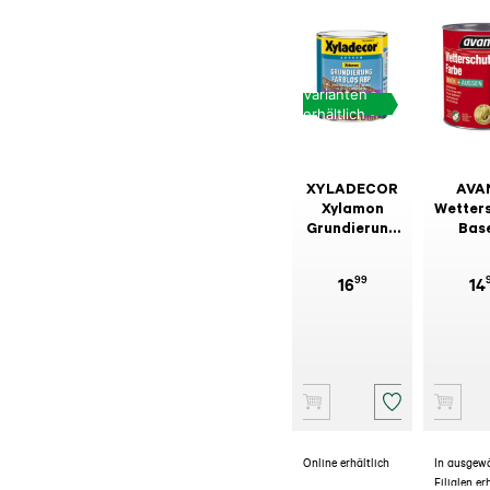
Varianten
erhältlich
XYLADECOR
AVA
Xylamon
Wetter
Grundierung
Bas
Farblos RBP
99
16
14
Online erhältlich
In ausgew
Filialen er