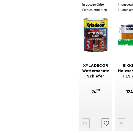
In ausgewählten
In ausgew
Filialen erhältlich
Filialen er
Variant
erhältli
XYLADECOR
SIKK
Wetterschutzfarbe
Holzsc
Schiefer
HLS 
99
24
124