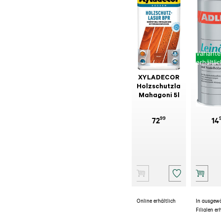
Variant
erhältli
XYLADECOR
ADL
Holzschutzlasur
Leinöl
Mahagoni 5l
99
72
14
Online erhältlich
In ausgew
Filialen er