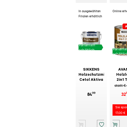
In ausgewählten
Online erh
Filialen erhältlich
A
Varianten
Variant
erhältlich
erhältli
SIKKENS
AVA
Holzschutzmittel
Holzl
Cetol Aktiva
2in1 
statt €
99
84
32
Sie spa
17,00 €