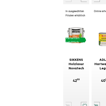
In ausgewählten
Online erh
Filialen erhältlich
Varianten
erhältlich
SIKKENS
ADL
Holzlasur
Hartwa
Novatech
Leg
farblo
m
99
42
40