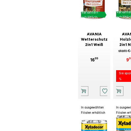
Variant
Varianten
erhältli
erhältlich
AVANIA
AVA
Wetterschutzfarbe
Holzl
2in1 Weiß
2in1 
statt €
99
9
16
9
Sie spa
%
In ausgewählten
In ausgew
Filialen erhältlich
Filialen er