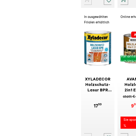
In ausgewählten
Online erh
Filialen erhältlich
A
Variant
erhältli
XYLADECOR
AVA
Holzschutz-
Holzl
Lasur BPR
2in1 
Pinie 1 l
statt €
99
9
17
9
Sie spa
%