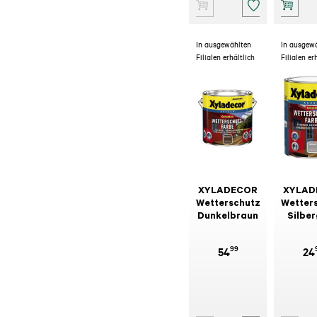
In ausgewählten
In ausgew
Filialen erhältlich
Filialen er
XYLADECOR
XYLAD
Wetterschutzfarbe
Wetter
Dunkelbraun
Silbe
99
54
24