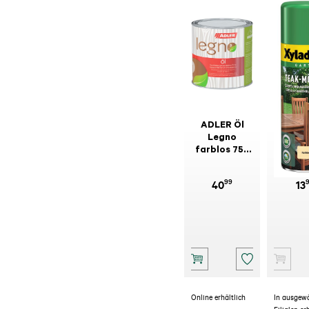
ADLER Öl
XYLAD
Legno
Tea
farblos 750
Möbel
ml
0,5
99
40
13
Online erhältlich
In ausgew