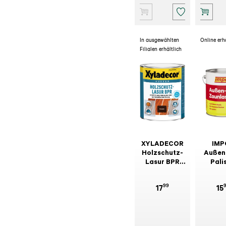
In ausgewählten
Online erh
Filialen erhältlich
XYLADECOR
IMP
Holzschutz-
Außen
Lasur BPR
Palis
Palisander 1l
99
17
15