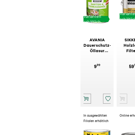
Variant
Varianten
erhältli
erhältlich
AVANIA
SIKK
Dauerschutz-
Holzl
Öllasur
Filte
Lärche
99
9
59
In ausgewählten
Online erh
Filialen erhältlich