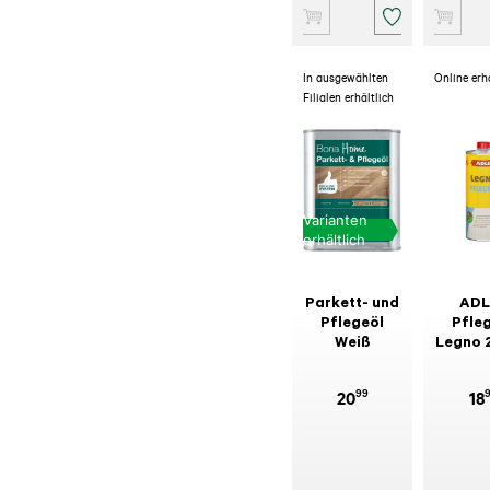
In ausgewählten
Online erh
Filialen erhältlich
Varianten
erhältlich
Parkett- und
ADL
Pflegeöl
Pfle
Weiß
Legno 
99
20
18