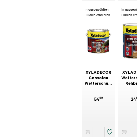
In ausgewählten
In ausgew
Filialen erhältlich
Filialen er
XYLADECOR
XYLAD
Consolan
Wetter
Wetterschutz-
Rehb
Farbe
99
54
24