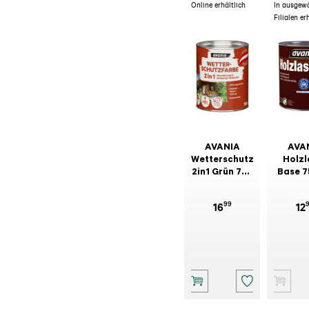
Online erhältlich
In ausgew
Filialen er
AVANIA
AVA
Wetterschutzfarbe
Holzl
2in1 Grün 750
Base 7
ml
99
16
12