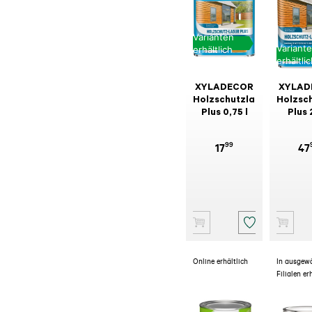
Varianten
Variant
erhältlich
erhältli
XYLADECOR
XYLAD
Holzschutzlasur
Holzsc
Plus 0,75 l
Plus 2
99
17
47
Online erhältlich
In ausgew
Filialen er