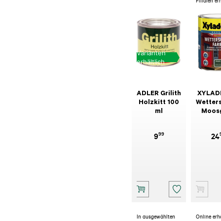
Filialen er
Varianten
erhältlich
ADLER Grilith
XYLAD
Holzkitt 100
Wetter
ml
Moos
99
9
24
In ausgewählten
Online erh