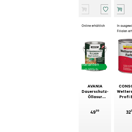
Online erhältlich
In ausgew
Filialen er
Varianten
erhältlich
AVANIA
CONS
Dauerschutz-
Wetter
Öllasur
Profi 
Kiefer
C3, 9
99
49
32