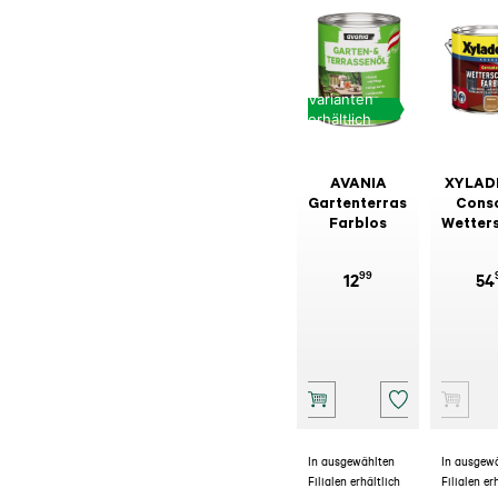
Varianten
erhältlich
AVANIA
XYLAD
Gartenterrassenöl
Cons
Farblos
Wetter
Far
99
12
54
In ausgewählten
In ausgew
Filialen erhältlich
Filialen er