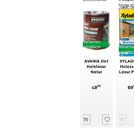
Filialen er
Varianten
Variant
erhältlich
erhältli
AVANIA 2in1
XYLAD
Holzlasur
Holzsc
Natur
Lasur P
99
49
69