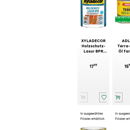
Variant
erhältli
XYLADECOR
ADL
Holzschutz-
Terra
Lasur BPR
Öl fa
Eiche 1l
tön
99
17
15
In ausgewählten
In ausgew
Filialen erhältlich
Filialen er