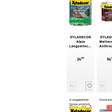
Varianten
erhältlich
XYLADECOR
XYLAD
Alpin
Wetter
Langzeitschutz
Anthra
Holzlasur 1 l
99
24
54
In ausgewählten
Online erh
Filialen erhältlich