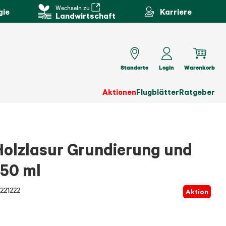
Wechseln zu
gie
Karriere
Landwirtschaft
Standorte
Login
Warenkorb
Aktionen
Flugblätter
Ratgeber
olzlasur Grundierung und
750 ml
221222
Aktion