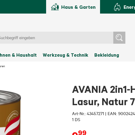
Haus & Garten
Ener
hnen & Haushalt
Werkzeug & Technik
Bekleidung
uren
AVANIA 2in1-H
Lasur, Natur 
Art-Nr.:
43457271
|
EAN: 9002424
1 DS
99