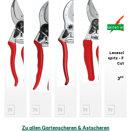
Varianten erhält
Felco 8 -
Felco 2 -
Felco 4 -
Felco 7 -
Lesescher
Ergomodel
Grundmodel
Grundmodel
Ergomodel
spitz - Frut
Rollgriff
Cut
50
50
50
95
60
71
73
60
93
3
Zu allen Gartenscheren & Astscheren