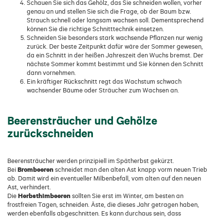
Schauen Sie sich das Gehölz, das Sie schneiden wollen, vorher
genau an und stellen Sie sich die Frage, ob der Baum bzw.
Strauch schnell oder langsam wachsen soll. Dementsprechend
können Sie die richtige Schnitttechnik einsetzen.
Schneiden Sie besonders stark wachsende Pflanzen nur wenig
zurück. Der beste Zeitpunkt dafür wäre der Sommer gewesen,
da ein Schnitt in der heißen Jahreszeit den Wuchs bremst. Der
nächste Sommer kommt bestimmt und Sie können den Schnitt
dann vornehmen.
Ein kräftiger Rückschnitt regt das Wachstum schwach
wachsender Bäume oder Sträucher zum Wachsen an.
Beerensträucher und Gehölze
zurückschneiden
Beerensträucher werden prinzipiell im Spätherbst gekürzt.
Brombeeren
Bei
schneidet man den alten Ast knapp vorm neuen Trieb
ab. Damit wird ein eventueller Milbenbefall, vom alten auf den neuen
Ast, verhindert.
Herbsthimbeeren
Die
sollten Sie erst im Winter, am besten an
frostfreien Tagen, schneiden. Äste, die dieses Jahr getragen haben,
werden ebenfalls abgeschnitten. Es kann durchaus sein, dass