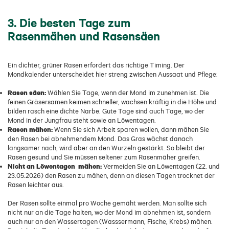
3. Die besten Tage zum
Rasenmähen und Rasensäen
Ein dichter, grüner Rasen erfordert das richtige Timing. Der
Mondkalender unterscheidet hier streng zwischen Aussaat und Pflege:
Rasen säen:
Wählen Sie Tage, wenn der Mond im zunehmen ist. Die
feinen Gräsersamen keimen schneller, wachsen kräftig in die Höhe und
bilden rasch eine dichte Narbe. Gute Tage sind auch Tage, wo der
Mond in der Jungfrau steht sowie an Löwentagen.
Rasen mähen:
Wenn Sie sich Arbeit sparen wollen, dann mähen Sie
den Rasen bei abnehmendem Mond. Das Gras wächst danach
langsamer nach, wird aber an den Wurzeln gestärkt. So bleibt der
Rasen gesund und Sie müssen seltener zum Rasenmäher greifen.
Nicht an Löwentagen mähen:
Vermeiden Sie an Löwentagen (22. und
23.05.2026) den Rasen zu mähen, denn an diesen Tagen trocknet der
Rasen leichter aus.
Der Rasen sollte einmal pro Woche gemäht werden. Man sollte sich
nicht nur an die Tage halten, wo der Mond im abnehmen ist, sondern
auch nur an den Wassertagen (Wasssermann, Fische, Krebs) mähen.