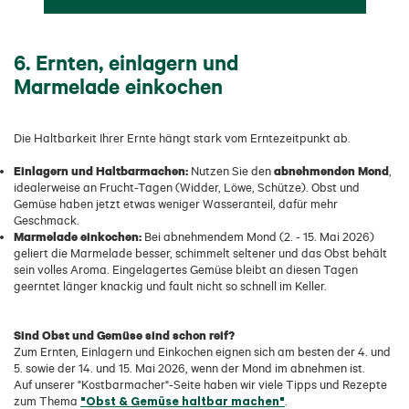
6. Ernten, einlagern und
Marmelade einkochen
Die Haltbarkeit Ihrer Ernte hängt stark vom Erntezeitpunkt ab.
Einlagern und Haltbarmachen:
abnehmenden Mond
Nutzen Sie den
,
idealerweise an Frucht-Tagen (Widder, Löwe, Schütze). Obst und
Gemüse haben jetzt etwas weniger Wasseranteil, dafür mehr
Geschmack.
Marmelade einkochen:
Bei abnehmendem Mond (2. - 15. Mai 2026)
geliert die Marmelade besser, schimmelt seltener und das Obst behält
sein volles Aroma. Eingelagertes Gemüse bleibt an diesen Tagen
geerntet länger knackig und fault nicht so schnell im Keller.
Sind Obst und Gemüse sind schon reif?
Zum Ernten, Einlagern und Einkochen eignen sich am besten der 4. und
5. sowie der 14. und 15. Mai 2026, wenn der Mond im abnehmen ist.
Auf unserer "Kostbarmacher"-Seite haben wir viele Tipps und Rezepte
"Obst & Gemüse haltbar machen"
zum Thema
.