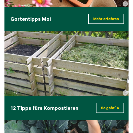
©
Gartentipps Mai
Mehr erfahren
©
12 Tipps fürs Kompostieren
So geht´s