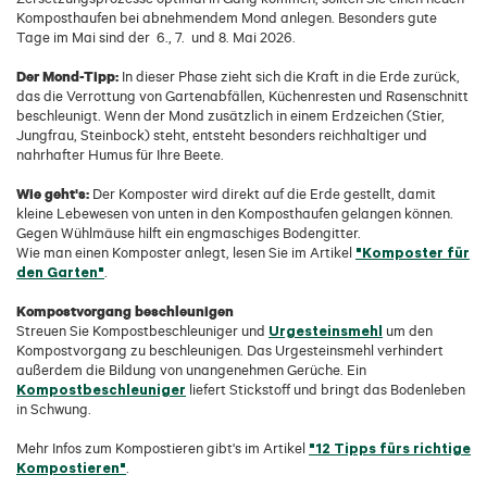
Komposthaufen bei abnehmendem Mond anlegen. Besonders gute
Tage im Mai sind der 6., 7. und 8. Mai 2026.
Der Mond-Tipp:
In dieser Phase zieht sich die Kraft in die Erde zurück,
das die Verrottung von Gartenabfällen, Küchenresten und Rasenschnitt
beschleunigt. Wenn der Mond zusätzlich in einem Erdzeichen (Stier,
Jungfrau, Steinbock) steht, entsteht besonders reichhaltiger und
nahrhafter Humus für Ihre Beete.
Wie geht's:
Der Komposter wird direkt auf die Erde gestellt, damit
kleine Lebewesen von unten in den Komposthaufen gelangen können.
Gegen Wühlmäuse hilft ein engmaschiges Bodengitter.
"Komposter für
Wie man einen Komposter anlegt, lesen Sie im Artikel
den Garten"
.
Kompostvorgang beschleunigen
Urgesteinsmehl
Streuen Sie Kompostbeschleuniger und
um den
Kompostvorgang zu beschleunigen. Das Urgesteinsmehl verhindert
außerdem die Bildung von unangenehmen Gerüche. Ein
Kompostbeschleuniger
liefert Stickstoff und bringt das Bodenleben
in Schwung.
"12 Tipps fürs richtige
Mehr Infos zum Kompostieren gibt's im Artikel
Kompostieren"
.