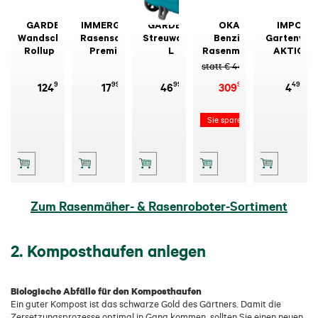
GARDENA
IMMERGRÜN
GARDENA
OKAY
IMPOS
Wandschlauchbox
Rasensamen
Streuwagen
Benzin-
Gartenvlie
Rollup M/L
Premium
L
Rasenmäher
AKTION
Türkis 20 m
Gold 1 kg
Öko 4622
10x1,5 m 17
statt € 449,99
SMK
g/m²
99
99
99
99
49
124
17
46
309
4
Sie sparen 140,00 €
Zum Rasenmäher- & Rasenroboter-Sortiment
2. Komposthaufen anlegen
Biologische Abfälle für den Komposthaufen
Ein guter Kompost ist das schwarze Gold des Gärtners. Damit die
Zersetzungsprozesse optimal in Gang kommen, sollten Sie einen neuen