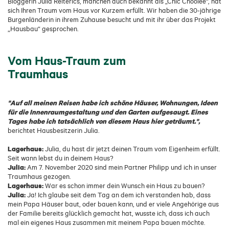
Bloggerin Julia Reiterics, manchen auch bekannt als „Chic Choolee“, hat
sich Ihren Traum vom Haus vor Kurzem erfüllt. Wir haben die 30-jährige
Burgenländerin in ihrem Zuhause besucht und mit ihr über das Projekt
„Hausbau“ gesprochen.
Vom Haus-Traum zum
Traumhaus
"Auf all meinen Reisen habe ich schöne Häuser, Wohnungen, Ideen
für die Innenraumgestaltung und den Garten aufgesaugt. Eines
Tages habe ich tatsächlich von diesem Haus hier geträumt.",
berichtet Hausbesitzerin Julia.
Lagerhaus:
Julia, du hast dir jetzt deinen Traum vom Eigenheim erfüllt.
Seit wann lebst du in deinem Haus?
Julia:
Am 7. November 2020 sind mein Partner Philipp und ich in unser
Traumhaus gezogen.
Lagerhaus:
War es schon immer dein Wunsch ein Haus zu bauen?
Julia:
Ja! Ich glaube seit dem Tag an dem ich verstanden hab, dass
mein Papa Häuser baut, oder bauen kann, und er viele Angehörige aus
der Familie bereits glücklich gemacht hat, wusste ich, dass ich auch
mal ein eigenes Haus zusammen mit meinem Papa bauen möchte.