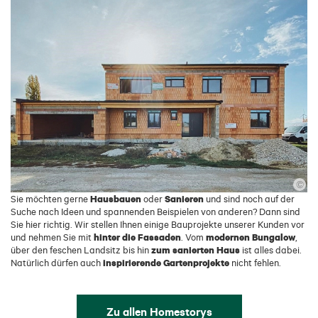
©
Hausbauen
Sanieren
Sie möchten gerne
oder
und sind noch auf der
Suche nach Ideen und spannenden Beispielen von anderen? Dann sind
Sie hier richtig. Wir stellen Ihnen einige Bauprojekte unserer Kunden vor
hinter die Fassaden
modernen Bungalow
und nehmen Sie mit
. Vom
,
zum sanierten Haus
über den feschen Landsitz bis hin
ist alles dabei.
inspirierende Gartenprojekte
Natürlich dürfen auch
nicht fehlen.
Zu allen Homestorys