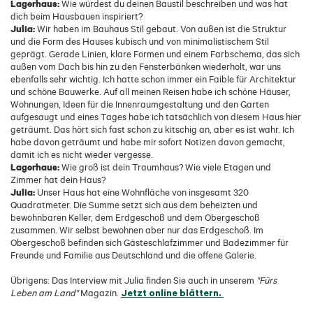
Lagerhaus:
Wie würdest du deinen Baustil beschreiben und was hat
dich beim Hausbauen inspiriert?
Julia:
Wir haben im Bauhaus Stil gebaut. Von außen ist die Struktur
und die Form des Hauses kubisch und von minimalistischem Stil
geprägt. Gerade Linien, klare Formen und einem Farbschema, das sich
außen vom Dach bis hin zu den Fensterbänken wiederholt, war uns
ebenfalls sehr wichtig. Ich hatte schon immer ein Faible für Architektur
und schöne Bauwerke. Auf all meinen Reisen habe ich schöne Häuser,
Wohnungen, Ideen für die Innenraumgestaltung und den Garten
aufgesaugt und eines Tages habe ich tatsächlich von diesem Haus hier
geträumt. Das hört sich fast schon zu kitschig an, aber es ist wahr. Ich
habe davon geträumt und habe mir sofort Notizen davon gemacht,
damit ich es nicht wieder vergesse.
Lagerhaus:
Wie groß ist dein Traumhaus? Wie viele Etagen und
Zimmer hat dein Haus?
Julia:
Unser Haus hat eine Wohnfläche von insgesamt 320
Quadratmeter. Die Summe setzt sich aus dem beheizten und
bewohnbaren Keller, dem Erdgeschoß und dem Obergeschoß
zusammen. Wir selbst bewohnen aber nur das Erdgeschoß. Im
Obergeschoß befinden sich Gästeschlafzimmer und Badezimmer für
Freunde und Familie aus Deutschland und die offene Galerie.
Übrigens: Das Interview mit Julia finden Sie auch in unserem
"Fürs
Jetzt online blättern.
Leben am Land"
Magazin.