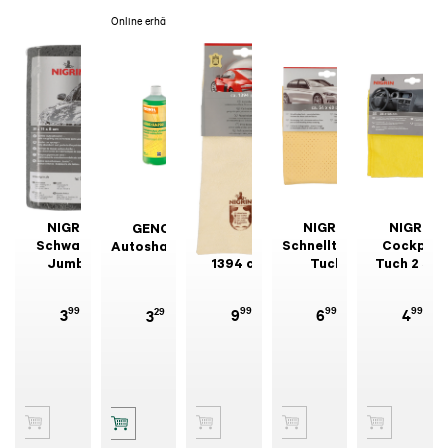
Online erhältlich
NIGRIN
NIGRIN
NIGRIN
NIGRIN
GENOL
Schwamm
Fensterleder
Schnelltrocken-
Cockpit-
Autoshampoo
Jumbo
1394 cm²
Tuch
Tuch 2 Stk
99
99
99
99
29
3
9
6
4
3