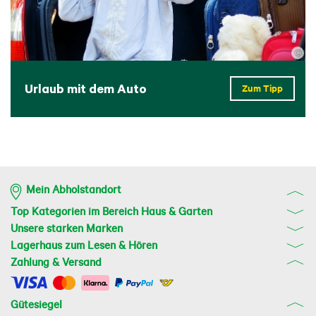
©
Urlaub mit dem Auto
Zum Tipp
Mein Abholstandort
Top Kategorien im Bereich Haus & Garten
Unsere starken Marken
Lagerhaus zum Lesen & Hören
Zahlung & Versand
Gütesiegel