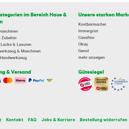
ategorien im Bereich Haus &
Unsere starken Mark
n
Kostbarmacher
Immergrün
maschinen
Casafino
 & Zubehör
Okay
 Lacke & Lasuren
Genol
owerkzeug & Maschinen
mehr anzeigen
-Handwerkzeug
ng & Versand
Gütesiegel
z
Kontakt
FAQ
Jobs & Karriere
Bestellung widerrufen