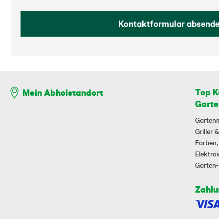
Kontaktformular absend
Top K
Mein Abholstandort
Garte
Garten
Griller
Farben,
Elektr
Garten
Zahlu