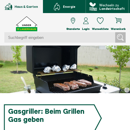
Wechseln zu
Haus & Garten
Energie
Landwirtschaft
Standorte
Login
Wunschliste
Warenkorb
©
Gasgriller: Beim Grillen
Gas geben