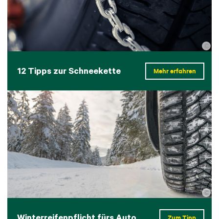
©
12 Tipps zur Schneekette
Mehr erfahren
©
Winterreifenpflicht fürs Auto
Zum Tipp