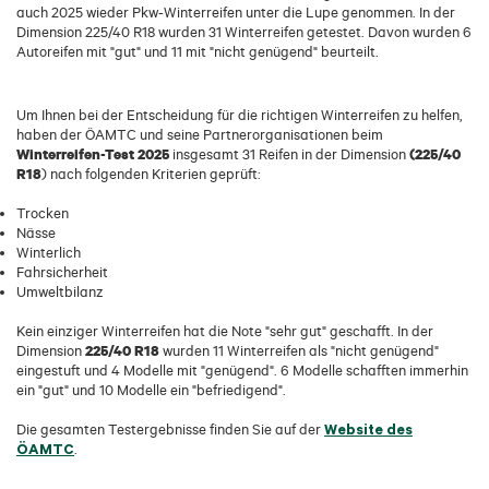
auch 2025 wieder Pkw-Winterreifen unter die Lupe genommen. In der
Dimension 225/40 R18 wurden 31 Winterreifen getestet. Davon wurden 6
Autoreifen mit "gut" und 11 mit "nicht genügend" beurteilt.
Um Ihnen bei der Entscheidung für die richtigen Winterreifen zu helfen,
haben der ÖAMTC und seine Partnerorganisationen beim
Winterreifen-Test 2025
(225/40
insgesamt 31 Reifen in der Dimension
R18
) nach folgenden Kriterien geprüft:
Trocken
Nässe
Winterlich
Fahrsicherheit
Umweltbilanz
Kein einziger Winterreifen hat die Note "sehr gut" geschafft. In der
225/40 R18
Dimension
wurden 11 Winterreifen als "nicht genügend"
eingestuft und 4 Modelle mit "genügend". 6 Modelle schafften immerhin
ein "gut" und 10 Modelle ein "befriedigend".
Website des
Die gesamten Testergebnisse finden Sie auf der
ÖAMTC
.