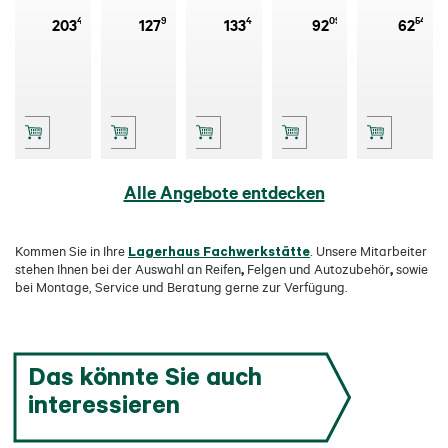
TS 870 P
225/50 R17
225/65 R17
195/65 R15
185/65 R15
48
90
46
09
54
203
127
133
92
62
225/55 R18
98H
106V
91T
88T
102V
Alle Angebote entdecken
Lagerhaus Fachwerkstätte
Kommen Sie in Ihre
. Unsere Mitarbeiter
,
,
stehen Ihnen bei der Auswahl an
Reifen
Felgen
und
Autozubehör
sowie
bei Montage, Service und Beratung gerne zur Verfügung.
Das könnte Sie auch
interessieren