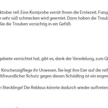
ober reif. Eine Kostprobe verrät Ihnen die Erntezeit. Fan
e sehr süß schmecken wird geerntet. Dann haben die Traube
ie die Trauben vorsichtig in ein Gefäß.
n
biete vernichtet hat, gibt es, dank der Veredelung, zum Gl
Kirschessigfliege ihr Unwesen. Sie legt ihre Eier auf die r
ltfreundlicher Schutz gegen diesen Schädling ist ein eng
h Stecklinge! Die Reblaus könnte dadurch wieder auftrete