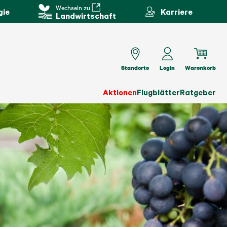
Wechseln zu
gie
Karriere
Landwirtschaft
Standorte
Login
Warenkorb
Aktionen
Flugblätter
Ratgeber