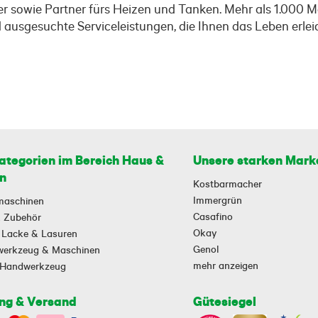
 sowie Partner fürs Heizen und Tanken. Mehr als 1.000 Mal
usgesuchte Serviceleistungen, die Ihnen das Leben erleich
ategorien im Bereich Haus &
Unsere starken Mark
n
Kostbarmacher
Immergrün
maschinen
Casafino
 & Zubehör
Okay
 Lacke & Lasuren
Genol
owerkzeug & Maschinen
mehr anzeigen
-Handwerkzeug
ng & Versand
Gütesiegel