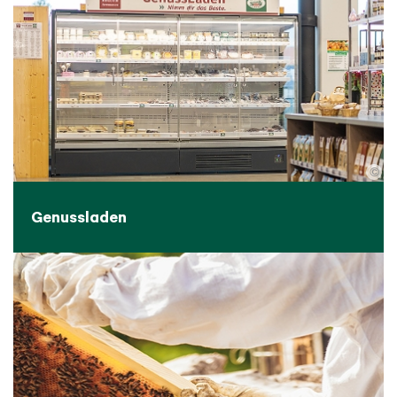
©
Genussladen