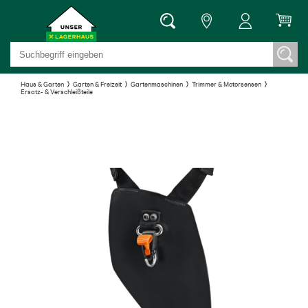
Haus & Garten
Garten & Freizeit
Gartenmaschinen
Trimmer & Motorsensen
Ersatz- & Verschleißteile