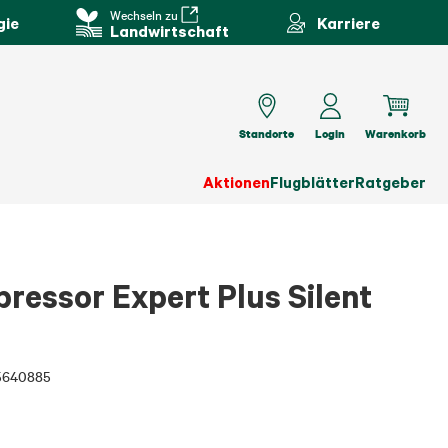
Wechseln zu
gie
Karriere
Landwirtschaft
Standorte
Login
Warenkorb
Aktionen
Flugblätter
Ratgeber
essor Expert Plus Silent
5640885