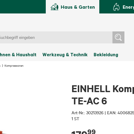
Haus & Garten
Ener
hnen & Haushalt
Werkzeug & Technik
Bekleidung
k
Kompressoren
EINHELL Kompr
TE-AC 6
Art-Nr.:
30213926
|
EAN: 400682
1 ST
99