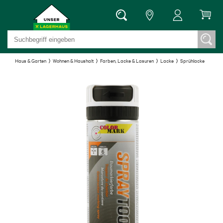
Haus & Garten
Wohnen & Haushalt
Farben, Lacke & Lasuren
Lacke
Sprühlacke