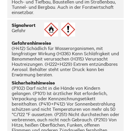
Hoch- und Tiefbau, Baustellen und im Straßenbau, 
Tunnel- und Bergbau. Auch in der Forstwirtschaft 
einsetzbar.

 - Neuartige Einhandsicherheitskappe mit 
Signalwort
arretierbarem Sprühauslöser verhindert 
Gefahr
unbeabsichtiges Sprühen

 - Spezielles Kippventil für präzise Wand- und 
Gefahrenhinweise
Bodenmarkierungen

(H412) Schädlich für Wasserorganismen, mit
 - Haftet hervorragend auch auf feuchten 
langfristiger Wirkung (H336) Kann Schläfrigkeit und
Untergründen

Benommenheit verursachen (H315) Verursacht
 - Markierungen 6-9 Monate kraftvoll sichtbar

Hautreizungen. (H222+H229) Extrem entzündbares
 - Hochdeckende Qualität gewährleistet hohe 
Aerosol. Behälter steht unter Druck: kann bei
Ergiebigkeit

Erwärmung bersten.
 - Intensive Leuchtkraft der Fluo-Farbtöne

 - Einfache Anwendung auch mit Handschuhen

Sicherheitshinweise
 - Sauberes, tropffreies Markieren

(P102) Darf nicht in die Hände von Kindern
 - Kappe für Spezialanwendungen annehmbar (für 
gelangen. (P101) Ist ärztlicher Rat erforderlich,
Einsatz in Zubehörteilen)

Verpackung oder Kennzeichnungsetikett
 - Umweltfreundlich und nicht 
bereithalten. (P410+P412) Vor Sonnenbestrahlung
gesundheitsgefährdend

schützen und nicht Temperaturen von mehr als 50
 - Selbstreinigendes Ventil, daher 100 % 
°C/122 °F aussetzen. (P251) Nicht durchstechen oder
leersprühbar
verbrennen, auch nicht nach Gebrauch. (P210) Von
Hitze, heißen Oberflächen, Funken, offenen
Flammen und anderen Zündquellen fernhalten.