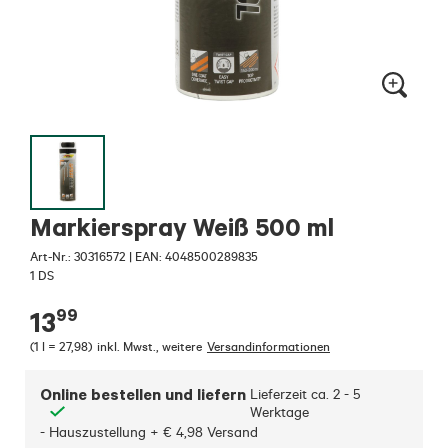
Markierspray Weiß 500 ml
Art-Nr.:
30316572
|
EAN: 4048500289835
1 DS
99
13
(
1 l = 27,98
)
inkl. Mwst.
,
weitere
Versandinformationen
Online bestellen und liefern
Lieferzeit ca.
2 - 5
Werktage
- Hauszustellung + € 4,98 Versand