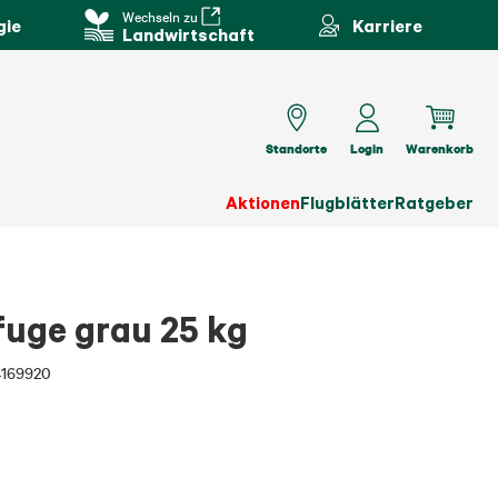
Wechseln zu
gie
Karriere
Landwirtschaft
Standorte
Login
Warenkorb
Aktionen
Flugblätter
Ratgeber
uge grau 25 kg
4169920