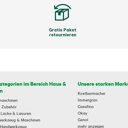
Gratis Paket
retournieren
ategorien im Bereich Haus &
Unsere starken Mark
n
Kostbarmacher
Immergrün
maschinen
Casafino
 & Zubehör
Okay
 Lacke & Lasuren
Genol
owerkzeug & Maschinen
mehr anzeigen
-Handwerkzeug