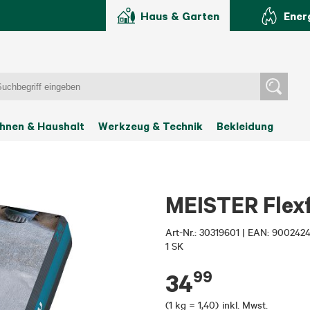
Haus & Garten
Ener
hnen & Haushalt
Werkzeug & Technik
Bekleidung
MEISTER Flexf
Art-Nr.:
30319601
|
EAN: 900242
1 SK
99
34
(
1 kg = 1,40
)
inkl. Mwst.