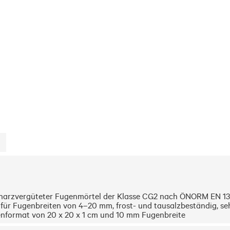
harzvergüteter Fugenmörtel der Klasse CG2 nach ÖNORM EN 1388
ür Fugenbreiten von 4–20 mm, frost- und tausalzbeständig, sehr 
ttenformat von 20 x 20 x 1 cm und 10 mm Fugenbreite