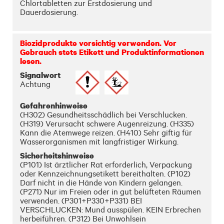
Chlortabletten zur Erstdosierung und 
Dauerdosierung.

Ausschließlich für Privatschwimmbäder.
Biozidprodukte vorsichtig verwenden. Vor
Gebrauch stets Etikett und Produktinformationen
lesen.
Signalwort
Achtung
Gefahrenhinweise
(H302) Gesundheitsschädlich bei Verschlucken.
(H319) Verursacht schwere Augenreizung. (H335)
Kann die Atemwege reizen. (H410) Sehr giftig für
Wasserorganismen mit langfristiger Wirkung.
Sicherheitshinweise
(P101) Ist ärztlicher Rat erforderlich, Verpackung
oder Kennzeichnungsetikett bereithalten. (P102)
Darf nicht in die Hände von Kindern gelangen.
(P271) Nur im Freien oder in gut belüfteten Räumen
verwenden. (P301+P330+P331) BEI
VERSCHLUCKEN: Mund ausspülen. KEIN Erbrechen
herbeiführen. (P312) Bei Unwohlsein