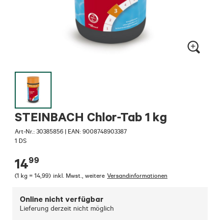
STEINBACH Chlor-Tab 1 kg
Art-Nr.:
30385856
|
EAN: 9008748903387
1 DS
99
14
(
1 kg = 14,99
)
inkl. Mwst.
,
weitere
Versandinformationen
Online nicht verfügbar
Lieferung derzeit nicht möglich