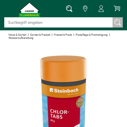
Haus & Garten
Garten & Freizeit
Freizeit & Pools
Poolpflege & Poolreinigung
Wasseraufbereitung