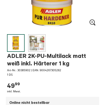
ADLER 2K-PU-Multilack matt
weiß inkl. Härterer 1 kg
Art-Nr.:
30385902
|
EAN: 9004267305282
1 DS
99
49
inkl. Mwst.
Online nicht bestellbar