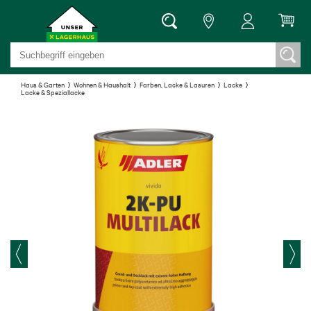
Haus & Garten
Wohnen & Haushalt
Farben, Lacke & Lasuren
Lacke
Lacke & Speziallacke