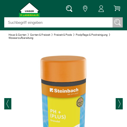
Haus & Garten
Garten & Freizeit
Freizeit & Pools
Poolpflege & Poolreinigung
Wasseraufbereitung