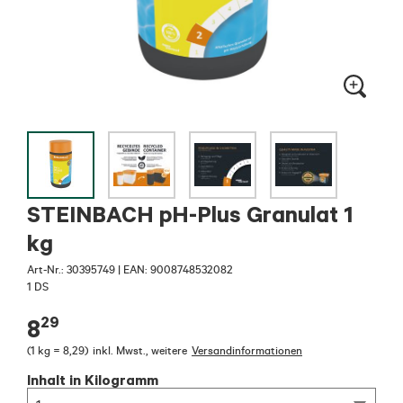
STEINBACH pH-Plus Granulat 1
kg
Art-Nr.:
30395749
|
EAN: 9008748532082
1 DS
29
8
(
1 kg = 8,29
)
inkl. Mwst.
,
weitere
Versandinformationen
Inhalt in Kilogramm