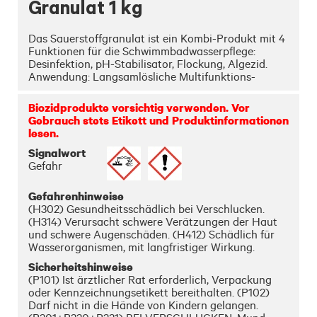
Granulat 1 kg
Das Sauerstoffgranulat ist ein Kombi-Produkt mit 4 
Funktionen für die Schwimmbadwasserpflege: 
Desinfektion, pH-Stabilisator, Flockung, Algezid. 
Anwendung: Langsamlösliche Multifunktions-
Tablette zur Dauerdosierung. Beim Einsatz wird 
Chlor zur Desinfektion und gegen Algenwachstum 
Biozidprodukte vorsichtig verwenden. Vor
und ein Flockungsmittel freigesetzt.
Gebrauch stets Etikett und Produktinformationen
lesen.
Signalwort
Gefahr
Gefahrenhinweise
(H302) Gesundheitsschädlich bei Verschlucken.
(H314) Verursacht schwere Verätzungen der Haut
und schwere Augenschäden. (H412) Schädlich für
Wasserorganismen, mit langfristiger Wirkung.
Sicherheitshinweise
(P101) Ist ärztlicher Rat erforderlich, Verpackung
oder Kennzeichnungsetikett bereithalten. (P102)
Darf nicht in die Hände von Kindern gelangen.