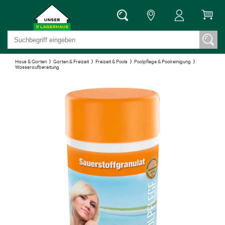
Haus & Garten
Garten & Freizeit
Freizeit & Pools
Poolpflege & Poolreinigung
Wasseraufbereitung