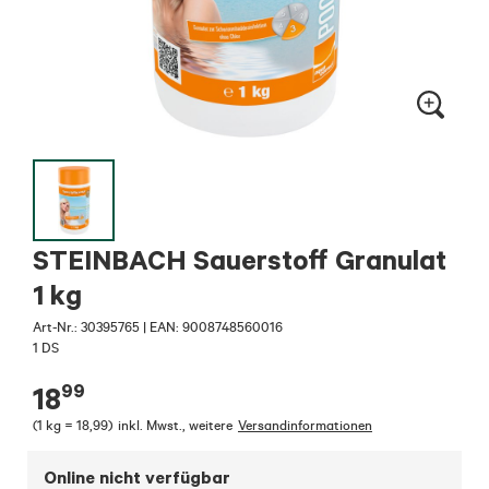
STEINBACH Sauerstoff Granulat
1 kg
Art-Nr.:
30395765
|
EAN: 9008748560016
1 DS
99
18
(
1 kg = 18,99
)
inkl. Mwst.
,
weitere
Versandinformationen
Online nicht verfügbar