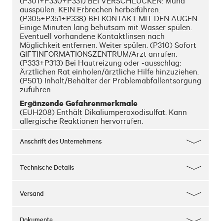
(P301+P330+P331) BEI VERSCHLUCKEN: Mund
ausspülen. KEIN Erbrechen herbeiführen.
(P305+P351+P338) BEI KONTAKT MIT DEN AUGEN:
Einige Minuten lang behutsam mit Wasser spülen.
Eventuell vorhandene Kontaktlinsen nach
Möglichkeit entfernen. Weiter spülen. (P310) Sofort
GIFTINFORMATIONSZENTRUM/Arzt anrufen.
(P333+P313) Bei Hautreizung oder -ausschlag:
Ärztlichen Rat einholen/ärztliche Hilfe hinzuziehen.
(P501) Inhalt/Behälter der Problemabfallentsorgung
zuführen.
Ergänzende Gefahrenmerkmale
(EUH208) Enthält Dikaliumperoxodisulfat. Kann
allergische Reaktionen hervorrufen.
Anschrift des Unternehmens
Technische Details
Versand
Dokumente