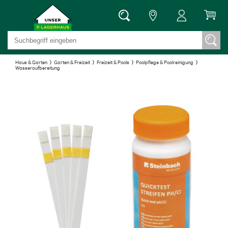
Haus & Garten
Garten & Freizeit
Freizeit & Pools
Poolpflege & Poolreinigung
Wasseraufbereitung