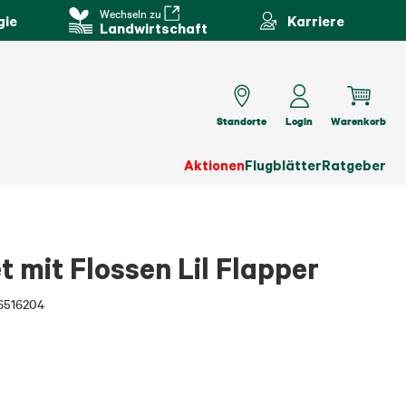
Wechseln zu
gie
Karriere
Landwirtschaft
Standorte
Login
Warenkorb
Aktionen
Flugblätter
Ratgeber
 mit Flossen Lil Flapper
6516204