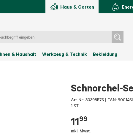
Haus & Garten
Ener
hnen & Haushalt
Werkzeug & Technik
Bekleidung
Schnorchel-Set
Art-Nr.:
30398576
|
EAN: 900146
1 ST
99
11
inkl. Mwst.