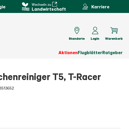
Wechseln zu
gie
Karriere
Landwirtschaft
Standorte
Login
Warenkorb
Aktionen
Flugblätter
Ratgeber
enreiniger T5, T-Racer
8513652