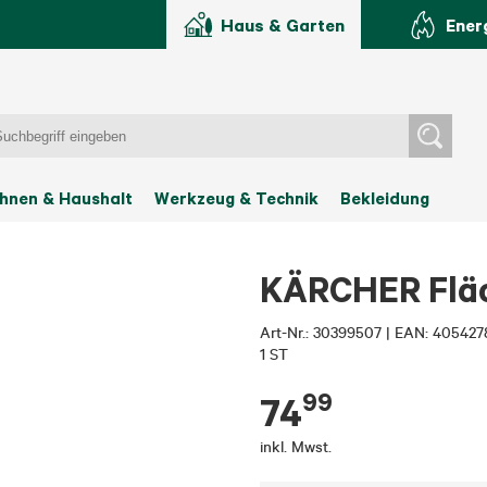
Haus & Garten
Ener
hnen & Haushalt
Werkzeug & Technik
Bekleidung
KÄRCHER Fläch
Art-Nr.:
30399507
|
EAN: 405427
1 ST
99
74
inkl. Mwst.