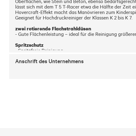
Oberflächen, wie Stein und Beton, ebenso bedarfsgerecht 
lässt sich mit dem T 5 T-Racer etwa die Hälfte der Zeit
Hovercraft-Effekt macht das Manövrieren zum Kinderspiel
Geeignet für Hochdruckreiniger der Klassen K 2 bis K 7.

zwei rotierende Flachstrahldüsen
- Gute Flächenleistung – ideal für die Reinigung größerer
Spritzschutz
- Spritzfreie Reinigung

Anschrift des Unternehmens
Höhenverstellung
- Anpassung des Düsenabstands ermöglicht die Reinigung
Handgriff
- bequeme Reinigung senkrechter Flächen

Hovercraft-Effekt
Der Flächenreiniger schwebt über dem Boden und gewährl