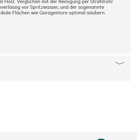
 Holz. Verglichen mit der Reinigung per Strahlrohr 
verlässig vor Spritzwasser, und der sogenannte 
ikale Flächen wie Garagentore optimal säubern. 
findlicher Flächen wie Holz und Stein.
