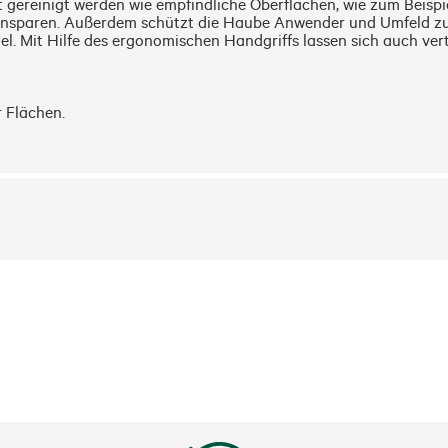
gereinigt werden wie empfindliche Oberflächen, wie zum Beispiel
 einsparen. Außerdem schützt die Haube Anwender und Umfeld zu
. Mit Hilfe des ergonomischen Handgriffs lassen sich auch vert
 Flächen.

 verschiedener Oberflächen. Reinigung empfindlicher und unemp
eistet einfaches Arbeiten.