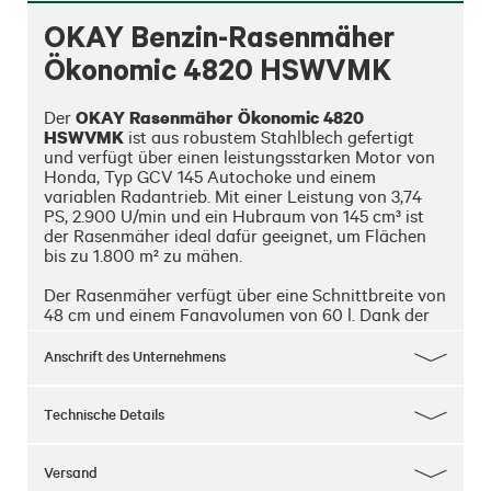
OKAY Benzin-Rasenmäher
Ökonomic 4820 HSWVMK
OKAY Rasenmäher Ökonomic 4820 
Der 
HSWVMK
 ist aus robustem Stahlblech gefertigt 
und verfügt über einen leistungsstarken Motor von 
Honda, Typ GCV 145 Autochoke und einem 
variablen Radantrieb. Mit einer Leistung von 3,74 
PS, 2.900 U/min und ein Hubraum von 145 cm³ ist 
der Rasenmäher ideal dafür geeignet, um Flächen 
bis zu 1.800 m² zu mähen.

Der Rasenmäher verfügt über eine Schnittbreite von 
48 cm und einem Fangvolumen von 60 l. Dank der 
sechsfachen zentralen einstellbaren 
Schnitthöhenverstellung von 22 - 80 mm passt sich 
Anschrift des Unternehmens
der Rasenmäher hervorragend den vorherrschenden 
Gegebenheiten an.

Technische Details
Räder vorne: 200 mm

Räder hinten: 280 mm

Gewicht: 31 kg
Versand