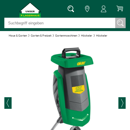
Haus & Garten
Garten & Freizeit
Gartenmaschinen
Häcksler
Häcksler