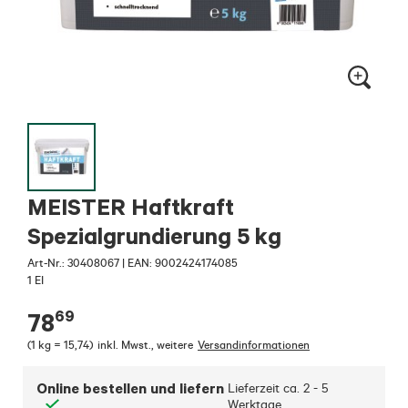
MEISTER Haftkraft
Spezialgrundierung 5 kg
Art-Nr.:
30408067
|
EAN: 9002424174085
1 EI
69
78
(
1 kg = 15,74
)
inkl. Mwst.
,
weitere
Versandinformationen
Online bestellen und liefern
Lieferzeit ca.
2 - 5
Werktage