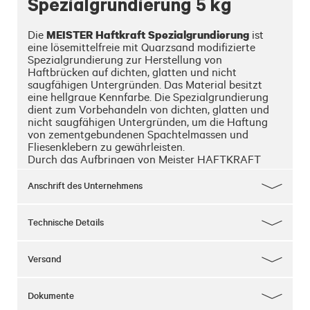
Spezialgrundierung 5 kg
MEISTER Haftkraft Spezialgrundierung
Die 
 ist 
eine lösemittelfreie mit Quarzsand modifizierte 
Spezialgrundierung zur Herstellung von 
Haftbrücken auf dichten, glatten und nicht 
saugfähigen Untergründen. Das Material besitzt 
eine hellgraue Kennfarbe. Die Spezialgrundierung 
dient zum Vorbehandeln von dichten, glatten und 
nicht saugfähigen Untergründen, um die Haftung 
von zementgebundenen Spachtelmassen und 
Fliesenklebern zu gewährleisten.

Durch das Aufbringen von Meister HAFTKRAFT 
wird eine griffige Oberfläche auf Belägen aus 
keramischen Fliesen, Terrazzo, Beton- und 
Anschrift des Unternehmens
Naturwerkstein, nicht saugenden Beton, Estrich- 
und Betonversiegelungslacken oder 
Holzuntergründen hergestellt. Die 
Technische Details
schnelltrocknende Spezialgrundierung ist 
lösemittelfreiund ideal für dichte, glatte und nicht 
saugfähige Untergründe geeignet.
Versand
Dokumente