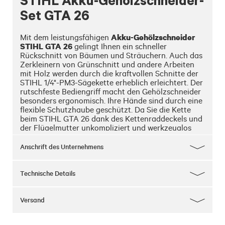
STIHL Akku-Gehölzschneider-
Set GTA 26
Akku-Gehölzschneider 
Mit dem leistungsfähigen 
STIHL GTA 26
 gelingt Ihnen ein schneller 
Rückschnitt von Bäumen und Sträuchern. Auch das 
Zerkleinern von Grünschnitt und andere Arbeiten 
mit Holz werden durch die kraftvollen Schnitte der 
STIHL 1/4"-PM3-Sägekette erheblich erleichtert. Der 
rutschfeste Bediengriff macht den Gehölzschneider 
besonders ergonomisch. Ihre Hände sind durch eine 
flexible Schutzhaube geschützt. Da Sie die Kette 
beim STIHL GTA 26 dank des Kettenraddeckels und 
der Flügelmutter unkompliziert und werkzeuglos 
wechseln können, sind Pflege und Wartung des 
Gehölzschneiders besonders leicht.

Anschrift des Unternehmens
Mit dem STIHL GTA 26 können Sie auch Wohndeko 
selber machen, wie zum Beispiel eine stylische 
Technische Details
Lampe aus Ästen oder einen rustikalen Beistelltisch.

In unserer Übersicht zu den STIHL Akku-Lauf- und 
Ladezeiten können Sie sehen, wie lange Sie mit 
Versand
Ihrem Gehölzschneider STIHL GTA 26 arbeiten 
können und wie lange der eingesetzte Akku zum 