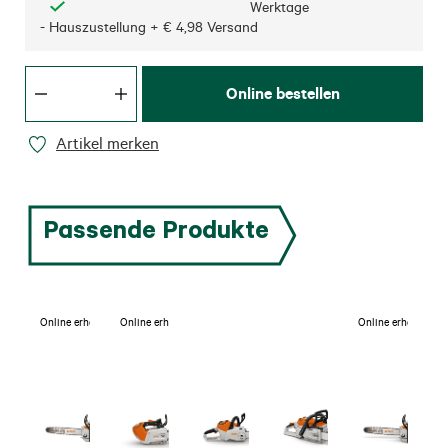
Werktage
- Hauszustellung + € 4,98 Versand
Online bestellen
Artikel merken
Passende Produkte
Online erhältlich
Online erhältlich
Online erhältlich
On