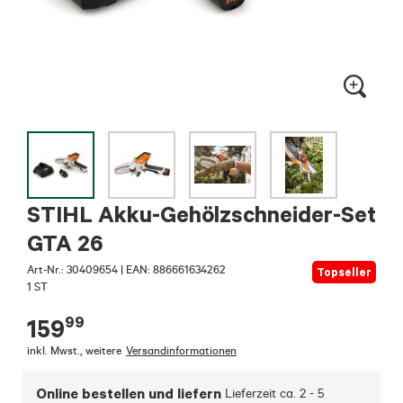
STIHL Akku-Gehölzschneider-Set
GTA 26
Art-Nr.:
30409654
|
EAN: 886661634262
Topseller
1 ST
99
159
inkl. Mwst.
,
weitere
Versandinformationen
Online bestellen und liefern
Lieferzeit ca.
2 - 5