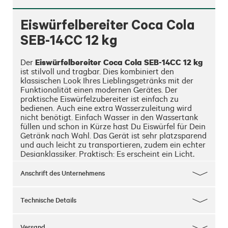
Eiswürfelbereiter Coca Cola
SEB-14CC 12 kg
Eiswürfelbereiter Coca Cola SEB-14CC 12 kg
Der 
ist stilvoll und tragbar. Dies kombiniert den 
klassischen Look Ihres Lieblingsgetränks mit der 
Funktionalität einen modernen Gerätes. Der 
praktische Eiswürfelzubereiter ist einfach zu 
bedienen. Auch eine extra Wasserzuleitung wird 
nicht benötigt. Einfach Wasser in den Wassertank 
füllen und schon in Kürze hast Du Eiswürfel für Dein 
Getränk nach Wahl. Das Gerät ist sehr platzsparend 
und auch leicht zu transportieren, zudem ein echter 
Designklassiker. Praktisch: Es erscheint ein Licht, 
wenn das Eisfach voll ist oder das Wasser nicht 
ausreicht. Zudem hat es ein transparentes 
Anschrift des Unternehmens
Sichtfenster im Deckel, so können Sie den Status der 
Eiswürfel immer im Auge behalten. Lichtsignal, wenn 
das Eisfach voll ist oder das Wasser nicht ausreicht. 
Technische Details
Alarm, wenn das Eisfach voll ist oder nicht genug 
Wasser vorhanden ist Sichtkontrolle durch 
Sichtfenster ohne Öffnen des Gerätes. Es gibt zwei 
Versand