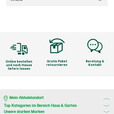
Einstellungen, klein und groß, auch die erste und 
zweite Ladung Eiswürfel sind am Anfang immer 
kleiner, weil das Gerät sie richtig kühlen muss.
Gratis Paket
Beratung &
Online bestellen
retournieren
Kontakt
und nach Hause
liefern lassen
Mein Abholstandort
Top Kategorien im Bereich Haus & Garten
Unsere starken Marken