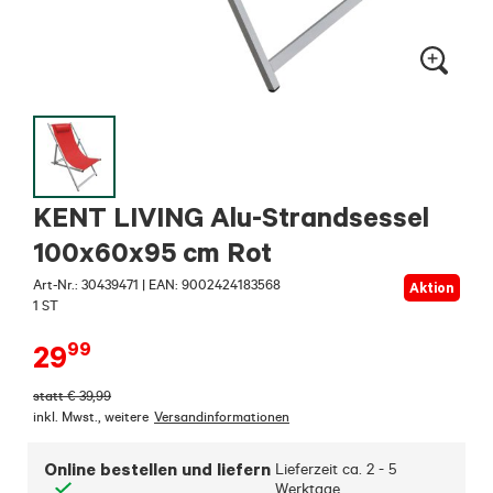
KENT LIVING Alu-Strandsessel
100x60x95 cm Rot
Art-Nr.:
30439471
|
EAN: 9002424183568
Aktion
1 ST
99
29
statt
€
39,99
inkl. Mwst.
,
weitere
Versandinformationen
Online bestellen und liefern
Lieferzeit ca.
2 - 5
Werktage