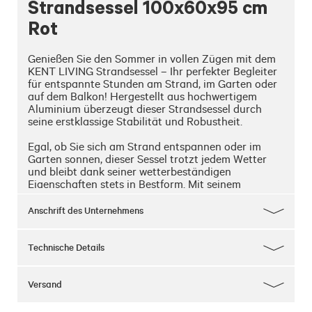
Strandsessel 100x60x95 cm
Rot
Genießen Sie den Sommer in vollen Zügen mit dem 
KENT LIVING Strandsessel – Ihr perfekter Begleiter 
für entspannte Stunden am Strand, im Garten oder 
auf dem Balkon! Hergestellt aus hochwertigem 
Aluminium überzeugt dieser Strandsessel durch 
seine erstklassige Stabilität und Robustheit.

Egal, ob Sie sich am Strand entspannen oder im 
Garten sonnen, dieser Sessel trotzt jedem Wetter 
und bleibt dank seiner wetterbeständigen 
Eigenschaften stets in Bestform. Mit seinem 
geringen Eigengewicht ist er zudem ein 
Leichtgewicht unter den Gartenmöbeln und lässt 
Anschrift des Unternehmens
sich mühelos transportieren.

Dank seiner Klappfunktion ist der KENT LIVING 
Technische Details
Strandsessel nicht nur leicht zu transportieren, 
sondern auch platzsparend zu lagern. Die Maße von 
100/95x60x95/80 cm bieten Ihnen ausreichend 
Versand
Platz, um sich gemütlich zurückzulehnen und die 
Sonne zu genießen.
