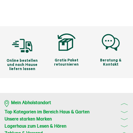
Entdecken Sie jetzt den KENT LIVING Strandsessel 
und machen Sie Ihren Sommer zu einem 
unvergesslichen Erlebnis voller Komfort und 
Entspannung!
Gratis Paket
Beratung &
Online bestellen
retournieren
Kontakt
und nach Hause
liefern lassen
Mein Abholstandort
Top Kategorien im Bereich Haus & Garten
Unsere starken Marken
Lagerhaus zum Lesen & Hören