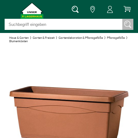
Haus & Garten
Garten & Freizeit
Gartendekoration & Pflanzgefäße
Pflanzgefäße
Blumenkästen