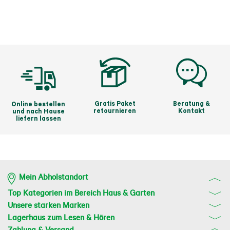
Systems kombinieren: Zusammen mit dem 
SERAMIS® Bio-Pflanz-Granulat für Pflanzen & 
Kräuter, der SERAMIS® Bio-Vitalkur und dem 
SERAMIS® Bio-Vitalspray bildet sie das Rundum-
Sorglos-Paket für Ihre Pflanzen und Kräuter, 
während Ihnen der SERAMIS® Gießanzeiger den 
richtigen Gießzeitpunkt anzeigt.
Gratis Paket
Beratung &
Online bestellen
retournieren
Kontakt
und nach Hause
liefern lassen
Mein Abholstandort
Top Kategorien im Bereich Haus & Garten
Unsere starken Marken
Lagerhaus zum Lesen & Hören
Zahlung & Versand