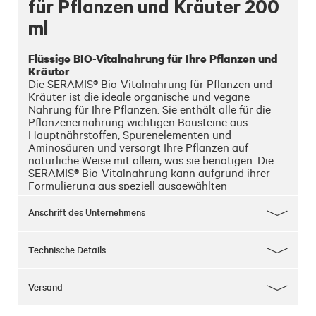
für Pflanzen und Kräuter 200
ml
Flüssige BIO-Vitalnahrung für Ihre Pflanzen und 
Kräuter
Die SERAMIS® Bio-Vitalnahrung für Pflanzen und 
Kräuter ist die ideale organische und vegane 
Nahrung für Ihre Pflanzen. Sie enthält alle für die 
Pflanzenernährung wichtigen Bausteine aus 
Hauptnährstoffen, Spurenelementen und 
Aminosäuren und versorgt Ihre Pflanzen auf 
natürliche Weise mit allem, was sie benötigen. Die 
SERAMIS® Bio-Vitalnahrung kann aufgrund ihrer 
Formulierung aus speziell ausgewählten 
Inhaltsstoffen auch ideal für den biologischen 
Anbau von z.B. Küchenkräutern eingesetzt werden. 
Anschrift des Unternehmens
Sie hat einen angenehmen Geruch und verfärbt das 
verwendete Substrat nicht. Bei jedem Gießen ins 
Gießwasser gegeben, erfolgt so eine regelmäßige 
Technische Details
und natürliche Nährstoffversorgung, die für 
gesundes und kräftiges Wachstum benötigt wird.

Versand
Um eine perfekte Pflege zu gewährleisten, können 
Sie die Vitalnahrung als Bestandteil des SERAMIS®-