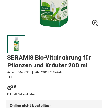
SERAMIS Bio-Vitalnahrung für
Pflanzen und Kräuter 200 ml
Art-Nr.:
30456305
|
EAN: 4260376734978
1 FL
29
6
(
1 l = 31,45
)
inkl. Mwst.
Online nicht bestellbar