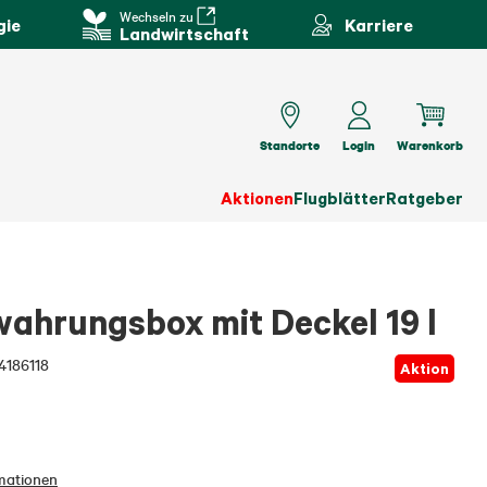
Wechseln zu
gie
Karriere
Landwirtschaft
Standorte
Login
Warenkorb
Aktionen
Flugblätter
Ratgeber
ahrungsbox mit Deckel 19 l
4186118
Aktion
mationen