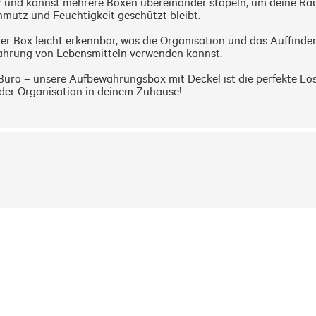
z und kannst mehrere Boxen übereinander stapeln, um deine Räum
hmutz und Feuchtigkeit geschützt bleibt.

der Box leicht erkennbar, was die Organisation und das Auffinde
ahrung von Lebensmitteln verwenden kannst.

Büro – unsere Aufbewahrungsbox mit Deckel ist die perfekte Lösu
 der Organisation in deinem Zuhause!
