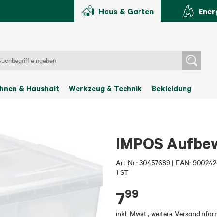
Haus & Garten
Ener
hnen & Haushalt
Werkzeug & Technik
Bekleidung
IMPOS Aufbew
Art-Nr.:
30457689
|
EAN: 900242
1 ST
99
7
inkl. Mwst.
,
weitere
Versandinfor