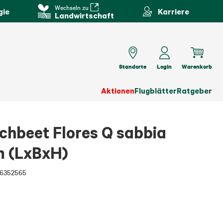
Wechseln zu
gie
Karriere
Landwirtschaft
Standorte
Login
Warenkorb
Aktionen
Flugblätter
Ratgeber
hbeet Flores Q sabbia
m (LxBxH)
6352565