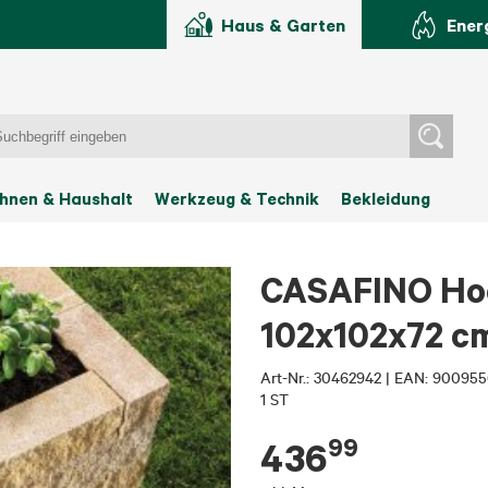
Haus & Garten
Ener
hnen & Haushalt
Werkzeug & Technik
Bekleidung
CASAFINO Hoc
102x102x72 c
Art-Nr.:
30462942
|
EAN: 900955
1 ST
99
436