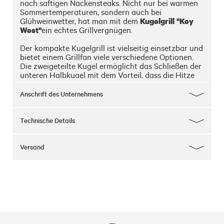
nach saftigen Nackensteaks. Nicht nur bei warmen 
Sommertemperaturen, sondern auch bei 
Kugelgrill "Key 
Glühweinwetter, hat man mit dem 
West"
ein echtes Grillvergnügen.

Der kompakte Kugelgrill ist vielseitig einsetzbar und 
bietet einem Grillfan viele verschiedene Optionen. 
Die zweigeteilte Kugel ermöglicht das Schließen der 
unteren Halbkugel mit dem Vorteil, dass die Hitze 
nicht so leicht nach oben entweichen kann. Somit 
gibt der Deckel die gebündelte Hitze im Inneren an 
Anschrift des Unternehmens
die Grillware ab.

Ähnlich wie beim Umluftherd wird das Grillgut bei 
Technische Details
diesem Vorgang von allen Seiten gleichmäßig 
gegart. Spezielle Lüftungsöffnungen sorgen 
während des Grillvorgangs für eine ausgeglichene 
Versand
Luftzirkulation und verhindern das Erlöschen der 
Kohle bei geschlossenem Deckel. Die indirekte 
Grillmethode, bei der das Grillgut im geschlossenen 
Raum liegt und nicht direkt über der glühenden 
Kohle  platziert ist, kann mit dem "Key West" einfach  
umgesetzt werden.

Ein krosser, saftiger Braten kann das Ergebnis dieser 