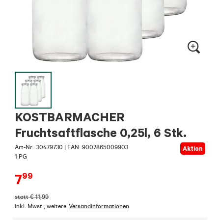
KOSTBARMACHER
Fruchtsaftflasche 0,25l, 6 Stk.
Art-Nr.:
30479730
|
EAN: 9007865009903
Aktion
1 PG
99
7
statt
€
11,99
inkl. Mwst.
,
weitere
Versandinformationen