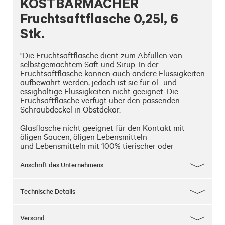
KOSTBARMACHER
Fruchtsaftflasche 0,25l, 6
Stk.
"Die Fruchtsaftflasche dient zum Abfüllen von 
selbstgemachtem Saft und Sirup. In der 
Fruchtsaftflasche können auch andere Flüssigkeiten 
aufbewahrt werden, jedoch ist sie für öl- und 
essighaltige Flüssigkeiten nicht geeignet. Die 
Fruchsaftflasche verfügt über den passenden 
Schraubdeckel in Obstdekor.

Glasflasche nicht geeignet für den Kontakt mit 
öligen Saucen, öligen Lebensmitteln

und Lebensmitteln mit 100% tierischer oder 
pflanzlicher Fettzusammensetzung

Anschrift des Unternehmens
Hinweis:
Verpackungsglas ist industrierein, es liegt in der 
Verantwortung des Abfüllers, dass nur saubere 
Technische Details
Behälter abgefüllt werden.

Bei herkömmlicher Verwendung sind die 
FlascheGläser für Pasteurisation und Sterilisation 
Versand