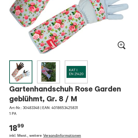
Gartenhandschuh Rose Garden
geblühmt, Gr. 8 / M
Art-Nr.:
30483348
|
EAN: 4018653425831
1 PA
99
18
inkl. Mwst.
,
weitere
Versandinformationen