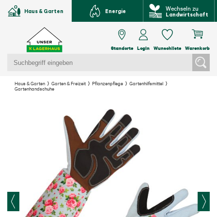
Wechseln zu
Haus & Garten
Energie
Landwirtschaft
Standorte
Login
Wunschliste
Warenkorb
Haus & Garten
Garten & Freizeit
Pflanzenpflege
Gartenhilfsmittel
Gartenhandschuhe