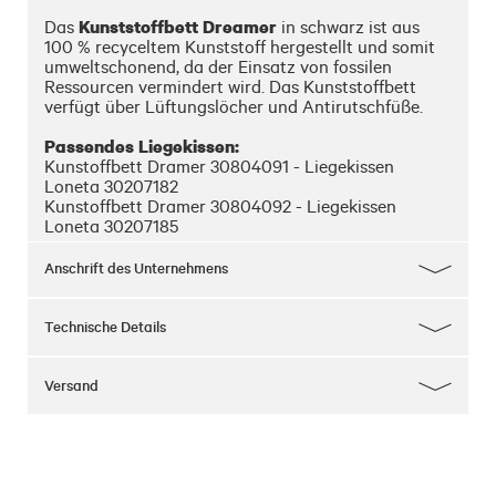
Kunststoffbett Dreamer
Das 
 in schwarz ist aus 
100 % recyceltem Kunststoff hergestellt und somit  
umweltschonend, da der Einsatz von fossilen 
Ressourcen vermindert wird. Das Kunststoffbett 
verfügt über Lüftungslöcher und Antirutschfüße.

Passendes Liegekissen:
Kunstoffbett Dramer 30804091 - Liegekissen 
Loneta 30207182

Kunstoffbett Dramer 30804092 - Liegekissen 
Loneta 30207185

Kunstoffbett Dramer 30804093 - Liegekissen 
Loneta 30207186
Anschrift des Unternehmens
Technische Details
Versand