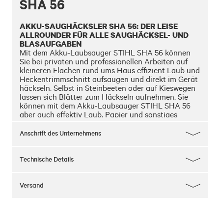
SHA 56
AKKU-SAUGHÄCKSLER SHA 56: DER LEISE 
ALLROUNDER FÜR ALLE SAUGHÄCKSEL- UND 
BLASAUFGABEN
Mit dem Akku-Laubsauger STIHL SHA 56 können 
Sie bei privaten und professionellen Arbeiten auf 
kleineren Flächen rund ums Haus effizient Laub und 
Heckentrimmschnitt aufsaugen und direkt im Gerät 
häckseln. Selbst in Steinbeeten oder auf Kieswegen 
lassen sich Blätter zum Häckseln aufnehmen. Sie 
können mit dem Akku-Laubsauger STIHL SHA 56 
aber auch effektiv Laub, Papier und sonstiges 
Blasgut wegblasen. Je nach Anforderung können 
Sie den STIHL SHA 56 dazu mit wenigen 
Anschrift des Unternehmens
Handgriffen vom Saug- in den Blasbetrieb 
werkzeuglos umbauen.

Technische Details
Aufgrund seiner leisen Arbeitsweise, dank des 
elektrischen Motors und des Lithium-Ionen-Akkus 
aus dem STIHL AK-System, können Sie mit dem 
Versand
Akku-Laubsauger STIHL SHA 56 
Reinigungsarbeiten selbst in lärmsensiblen 
Bereichen erledigen. Mit dem variablen 