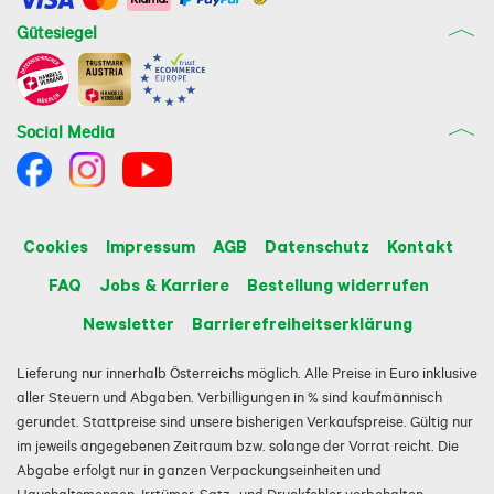
geliefert, sodass Sie es an Ihre Körpergröße 
anpassen können. Dank seiner seitlichen 
Gütesiegel
Aussparungen saugt sich das Rohr beim 
Saughäckseln weniger am Boden oder im Sauggut 
fest. Eine große Öffnung am Gehäuse ermöglicht 
eine einfache Reinigung des STIHL SHA 56. Durch 
optionales Zubehör wie beispielsweise einer 
Social Media
gebogenen STIHL Flachdüse können Sie den STIHL 
SHA 56 für Blasarbeiten auf größeren Flächen 
effektiver einsetzen.

In unserer Übersicht zu den STIHL Akku-Lauf- und 
Ladezeiten können Sie sehen, wie lange Sie mit 
Cookies
Impressum
AGB
Datenschutz
Kontakt
Ihrem Akku-Saughäcksler STIHL SHA 56 arbeiten 
können und wie lange der eingesetzte Akku zum 
FAQ
Jobs & Karriere
Bestellung widerrufen
Laden benötigt.

Newsletter
Barrierefreiheitserklärung
Mehr von der Marke Stihl 
Lieferung nur innerhalb Österreichs möglich. Alle Preise in Euro inklusive
aller Steuern und Abgaben. Verbilligungen in % sind kaufmännisch
gerundet. Stattpreise sind unsere bisherigen Verkaufspreise. Gültig nur
im jeweils angegebenen Zeitraum bzw. solange der Vorrat reicht. Die
Abgabe erfolgt nur in ganzen Verpackungseinheiten und