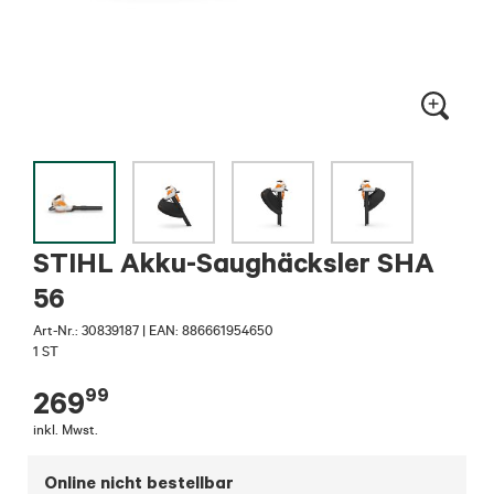
STIHL Akku-Saughäcksler SHA
56
Art-Nr.:
30839187
|
EAN: 886661954650
1 ST
99
269
inkl. Mwst.
Online nicht bestellbar