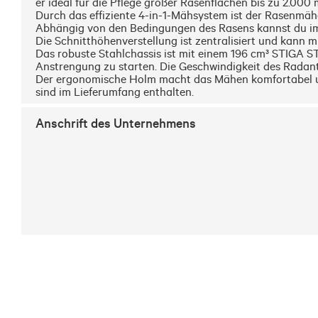
er ideal für die Pflege großer Rasenflächen bis zu 2.000 m²
Durch das effiziente 4-in-1-Mähsystem ist der Rasenmähe
Abhängig von den Bedingungen des Rasens kannst du im
Die Schnitthöhenverstellung ist zentralisiert und kann m
Das robuste Stahlchassis ist mit einem 196 cm³ STIGA ST
Anstrengung zu starten. Die Geschwindigkeit des Radant
Der ergonomische Holm macht das Mähen komfortabel un
sind im Lieferumfang enthalten.
Anschrift des Unternehmens