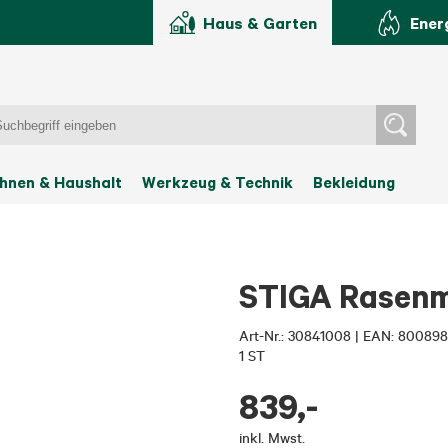
Haus & Garten
Ener
hnen & Haushalt
Werkzeug & Technik
Bekleidung
STIGA Rasenm
Art-Nr.:
30841008
|
EAN: 800898
1 ST
839
,-
inkl. Mwst.