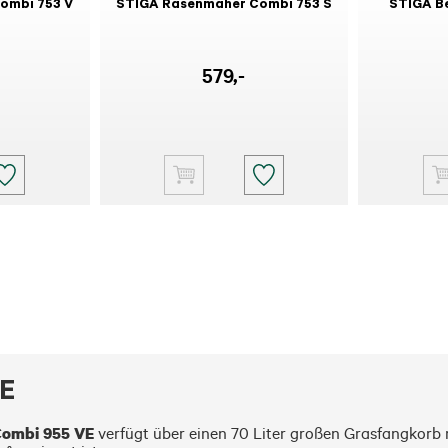
ombi 753 V
STIGA Rasenmäher Combi 753 S
STIGA B
579
,-
VE
ombi 955 VE
 verfügt über einen 70 Liter großen Grasfangkorb 