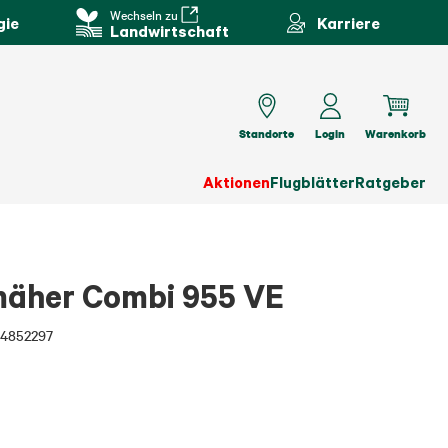
Wechseln zu
gie
Karriere
Landwirtschaft
Standorte
Login
Warenkorb
Aktionen
Flugblätter
Ratgeber
äher Combi 955 VE
4852297