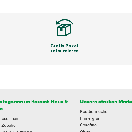
Gratis Paket
retournieren
ategorien im Bereich Haus &
Unsere starken Mark
n
Kostbarmacher
Immergrün
maschinen
Casafino
 & Zubehör
Okay
 Lacke & Lasuren