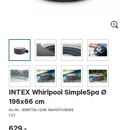
INTEX Whirlpool SimpleSpa Ø
196x66 cm
Art-Nr.:
30867734
|
EAN: 6941057418308
1 ST
629
,-