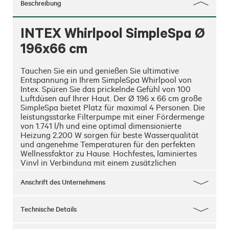
Beschreibung
INTEX Whirlpool SimpleSpa Ø
196x66 cm
Tauchen Sie ein und genießen Sie ultimative 
Entspannung in Ihrem SimpleSpa Whirlpool von 
Intex. Spüren Sie das prickelnde Gefühl von 100 
Luftdüsen auf Ihrer Haut. Der Ø 196 x 66 cm große 
SimpleSpa bietet Platz für maximal 4 Personen. Die 
leistungsstarke Filterpumpe mit einer Fördermenge 
von 1.741 l/h und eine optimal dimensionierte 
Heizung 2.200 W sorgen für beste Wasserqualität 
und angenehme Temperaturen für den perfekten 
Wellnessfaktor zu Hause. Hochfestes, laminiertes 
Vinyl in Verbindung mit einem zusätzlichen 
Netzgewebe an der Außenwand, versprechen eine 
optimale Stabilität und Langlebigkeit Ihres 
Anschrift des Unternehmens
Whirlpools. Eine absperrbare Isolierabdeckung dient 
zur Sicherheit und reduziert die Heizkosten auf ein 
Minimum.
Technische Details